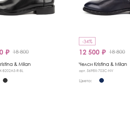
-34%
0 ₽
12 500 ₽
18 800
18 800
ristina & Milan
Челси Kristina & Milan
X-B202A5-R-BL
арт. 5698X-703C-NV
Цвета: