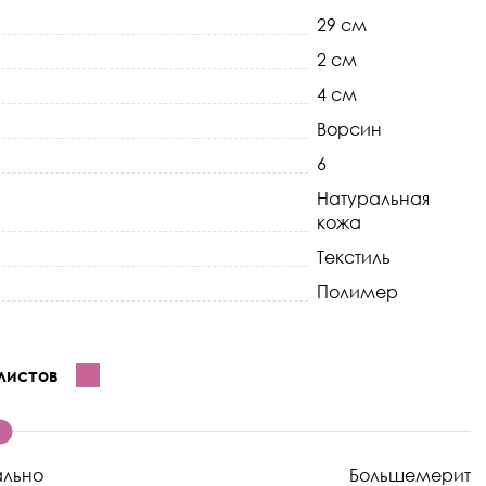
29 см
2 см
4 см
Ворсин
6
Натуральная
кожа
Текстиль
Полимер
листов
ально
Большемерит