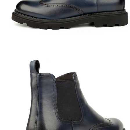
Полуботинки
Ботильоны
Челси