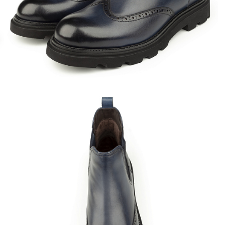
Кроссовки
Мюли
Полусапоги