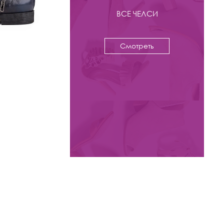
ВСЕ ЧЕЛСИ
Смотреть
-35%
10 900 ₽
16 800
Ботинки челси Kristina & Milan
арт. JB02X-2A-R-BL
Цвета: