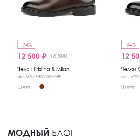
-34%
-34%
12 500 ₽
12 50
18 800
Челси Kristina & Milan
Челси K
арт. G909X-B202B5-R-BR
арт. G909
Цвета:
Цвета:
МОДНЫЙ
БЛОГ