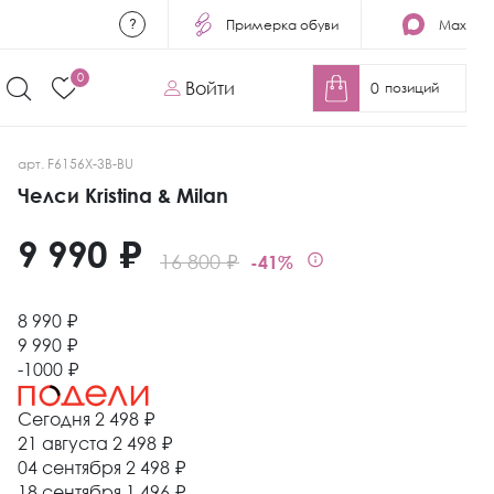
Примерка обуви
Max
0
Войти
0
позиций
арт. F6156X-3B-BU
Челси Kristina & Milan
9 990 ₽
16 800 ₽
-41%
8 990 ₽
9 990 ₽
-1000 ₽
Сегодня
2 498 ₽
21 августа
2 498 ₽
04 сентября
2 498 ₽
18 сентября
1 496 ₽