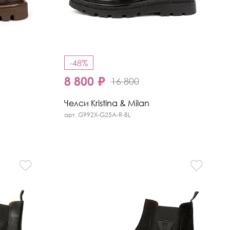
-48%
8 800 ₽
16 800
Челси Kristina & Milan
арт. G992X-G25A-R-BL