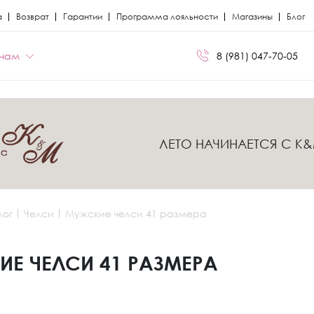
а
Возврат
Гарантии
Программа лояльности
Магазины
Блог
нам
8 (981) 047-70-05
БРЕНДЫ
БРЕНДЫ
ЛЕТО НАЧИНАЕТСЯ С K
Сапоги
Кроссовки
Miris
Miris
я
я
Ботфорты
Кеды
Kristina Milan
Kristina Milan
лог
Челси
Мужские челси 41 размера
Лоферы
Лоферы
ли
ли
Балетки
Мокасины
Е ЧЕЛСИ 41 РАЗМЕРА
Босоножки
Челси
Кеды
Сандалии