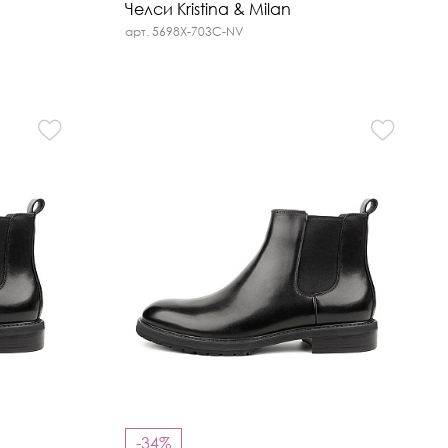
Челси Kristina & Milan
арт. 5698X-703C-NV
-34%