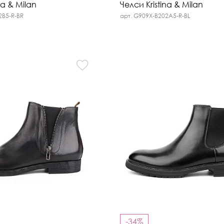
na & Milan
Челси Kristina & Milan
2B5-R-BR
арт. G909X-B202A5-R-BL
-34%