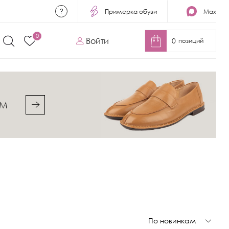
Примерка обуви
Max
0
Войти
0
позиций
&M
По новинкам