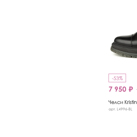
-53%
7 950 ₽
Челси Kristi
арт. L4996-BL