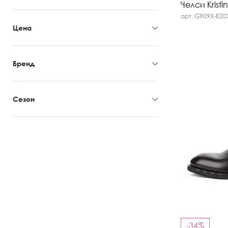
Челси Kristi
арт. G909X-B20
Цена
Бренд
Сезон
-34%