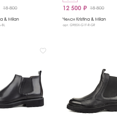
₽
12 500 ₽
18 800
18 800
na & Milan
Челси Kristina & Milan
A-BL
арт. G985X-G1F-R-GR