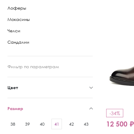
Лоферы
Полуботинки
Мокасины
Ботильоны
Челси
Челси
Сандалии
Фильтр
по параметрам
Цвет
Размер
-34%
12 500 
38
39
40
41
42
43
44
45