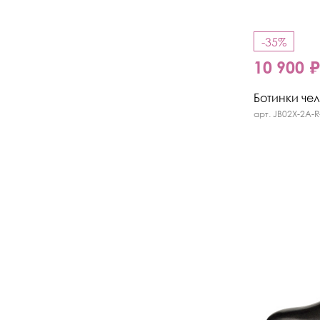
-35%
10 900 
Ботинки челс
арт. JB02X-2A-R