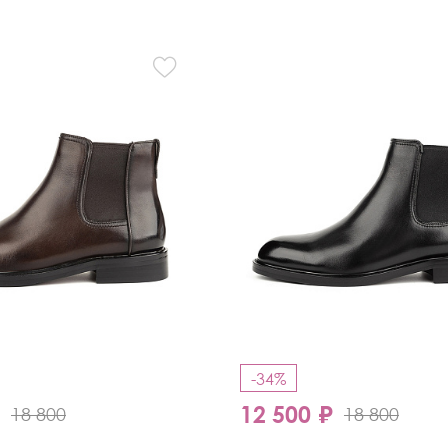
Кроссовки
Мюли
Полусапоги
-34%
₽
12 500 ₽
18 800
18 800