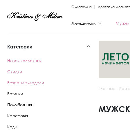
О магазине
Доставка и оплат
Женщинам
Мужчи
Категории
КАТЕГОРИИ
КАТЕГОРИИ
Новая коллекция
Весь каталог
Весь каталог
Скидки
Новая коллекци
Новая коллекци
Вечерние модели
Главная
Ката
Скидки
Скидки
Ботинки
Вечерние моде
Вечерние моде
Полуботинки
МУЖСКИ
Кроссовки
Туфли
Ботинки
Кеды
Ботинки
Полуботинки