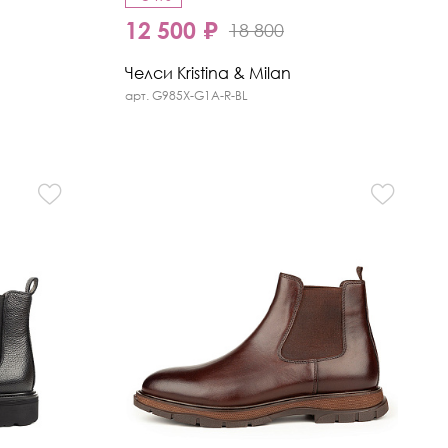
12 500 ₽
18 800
Челси Kristina & Milan
арт. G985X-G1A-R-BL