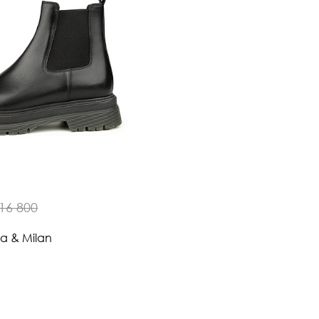
16 800
na & Milan