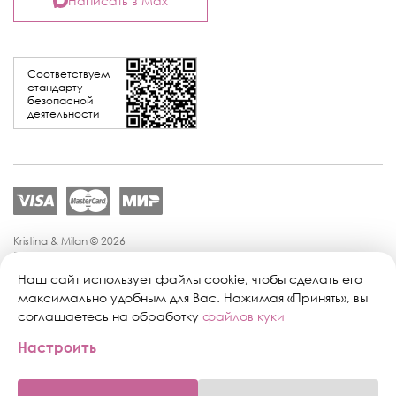
Написать в Max
Соответствуем
стандарту
безопасной
деятельности
Kristina & Milan © 2026
Политика конфиденциальности
Согласие на обработку персональных данных
Наш сайт использует файлы cookie, чтобы сделать его
Политика обработки персональных данных
максимально удобным для Вас. Нажимая «Принять», вы
Публичная оферта
соглашаетесь на обработку
файлов куки
Персональные настройки файлов cookie
Настроить
Поддержка сайта:
Промиком