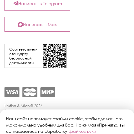
Написать в Telegram
Написать в Max
Соответствуем
стандарту
безопасной
деятельности
Kristina & Milan © 2026
Политика конфиденциальности
Согласие на обработку персональных данных
Наш сайт использует файлы cookie, чтобы сделать его
Политика обработки персональных данных
максимально удобным для Вас. Нажимая «Принять», вы
Публичная оферта
соглашаетесь на обработку
файлов куки
Персональные настройки файлов cookie