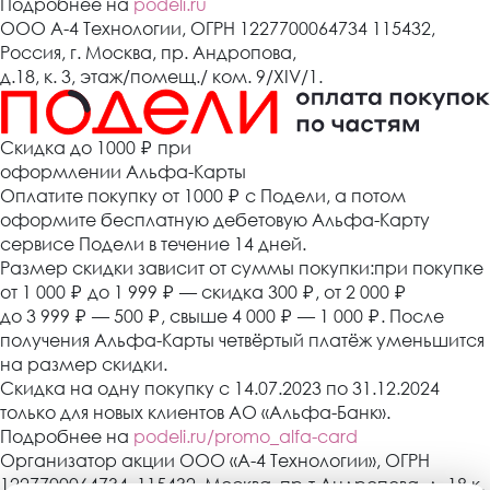
Подробнее на
podeli.ru
ООО А-4 Технологии, ОГРН 1227700064734 115432,
Россия, г. Москва, пр. Андропова,
д.18, к. 3, этаж/помещ./ ком. 9/XIV/1.
Cкидка до 1000 ₽
при
оформлении Альфа-Карты
Оплатите покупку от 1000
₽
с Подели, а потом
оформите бесплатную дебетовую Альфа-Карту
сервисе Подели в течение 14 дней.
Размер скидки зависит от суммы покупки:при покупке
от 1 000
₽
до 1 999
₽
— скидка 300
₽
, от 2 000
₽
до 3 999
₽
— 500
₽
, свыше 4 000
₽
— 1 000
₽
. После
получения Альфа-Карты четвёртый платёж уменьшится
на размер скидки.
Скидка на одну покупку с 14.07.2023 по 31.12.2024
только для новых клиентов АО «Альфа-Банк».
Подробнее на
podeli.ru/promo_alfa-card
Организатор акции ООО «А-4 Технологии», ОГРН
1227700064734, 115432, Москва, пр-т Андропова, д. 18 к.