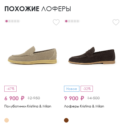
ПОХОЖИЕ
ЛОФЕРЫ
-47%
Новое
-32%
-
6 900 ₽
9 900 ₽
6
12 950
14 500
Полуботинки Kristina & Milan
Лоферы Kristina & Milan
Ло