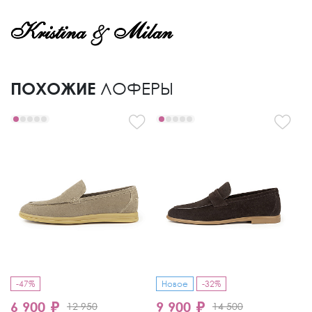
ПОХОЖИЕ
ЛОФЕРЫ
-47%
Новое
-32%
-
6 900 ₽
9 900 ₽
6
12 950
14 500