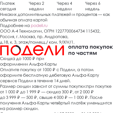
Платеж
Через 2
Через 4
Через 6
сегодня
недели
недели
недель
Никаких дополнительных платежей и процентов — как
обычная оплата картой
Подробнее на
podeli.ru
ООО А-4 Технологии, ОГРН 1227700064734 115432,
Россия, г. Москва, пр. Андропова,
д.18, к. 3, этаж/помещ./ ком. 9/XIV/1.
Cкидка до 1000 ₽
при
оформлении Альфа-Карты
Оплатите покупку от 1000
₽
с Подели, а потом
оформите бесплатную дебетовую Альфа-Карту
сервисе Подели в течение 14 дней.
Размер скидки зависит от суммы покупки:при покупке
от 1 000
₽
до 1 999
₽
— скидка 300
₽
, от 2 000
₽
до 3 999
₽
— 500
₽
, свыше 4 000
₽
— 1 000
₽
. После
получения Альфа-Карты четвёртый платёж уменьшится
на размер скидки.