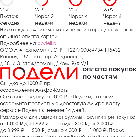
25%
25%
25%
25%
Платеж
Через 2
Через 4
Через 6
сегодня
недели
недели
недель
Никаких дополнительных платежей и процентов — как
обычная оплата картой
Подробнее на
podeli.ru
ООО А-4 Технологии, ОГРН 1227700064734 115432,
Россия, г. Москва, пр. Андропова,
д.18, к. 3, этаж/помещ./ ком. 9/XIV/1.
Cкидка до 1000 ₽
при
оформлении Альфа-Карты
Оплатите покупку от 1000
₽
с Подели, а потом
оформите бесплатную дебетовую Альфа-Карту
сервисе Подели в течение 14 дней.
Размер скидки зависит от суммы покупки:при покупке
от 1 000
₽
до 1 999
₽
— скидка 300
₽
, от 2 000
₽
до 3 999
₽
— 500
₽
, свыше 4 000
₽
— 1 000
₽
. После
получения Альфа-Карты четвёртый платёж уменьшится