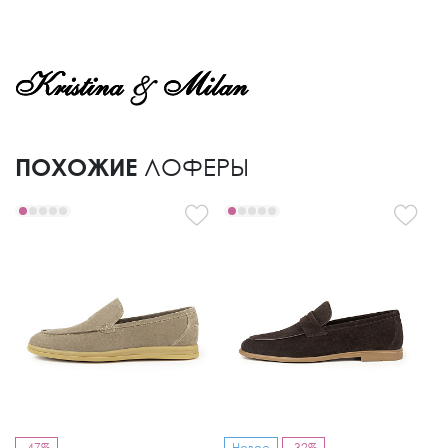
ПОХОЖИЕ
ЛОФЕРЫ
-47%
Новое
-32%
-