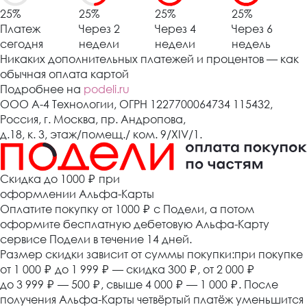
25%
25%
25%
25%
Платеж
Через 2
Через 4
Через 6
сегодня
недели
недели
недель
Никаких дополнительных платежей и процентов — как
обычная оплата картой
Подробнее на
podeli.ru
ООО А-4 Технологии, ОГРН 1227700064734 115432,
Россия, г. Москва, пр. Андропова,
д.18, к. 3, этаж/помещ./ ком. 9/XIV/1.
Cкидка до 1000 ₽
при
оформлении Альфа-Карты
Оплатите покупку от 1000
₽
с Подели, а потом
оформите бесплатную дебетовую Альфа-Карту
сервисе Подели в течение 14 дней.
Размер скидки зависит от суммы покупки:при покупке
от 1 000
₽
до 1 999
₽
— скидка 300
₽
, от 2 000
₽
до 3 999
₽
— 500
₽
, свыше 4 000
₽
— 1 000
₽
. После
получения Альфа-Карты четвёртый платёж уменьшится