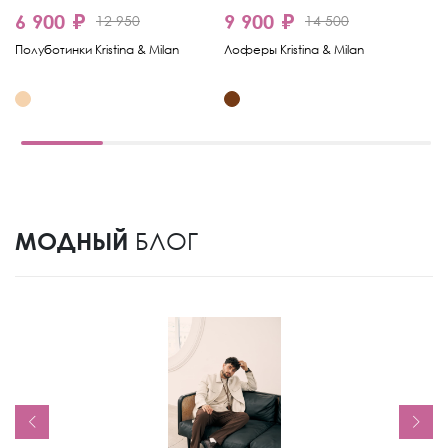
6 900 ₽
9 900 ₽
6
12 950
14 500
Полуботинки Kristina & Milan
Лоферы Kristina & Milan
Ло
МОДНЫЙ
БЛОГ