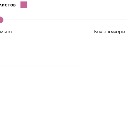
листов
ально
Большемерит