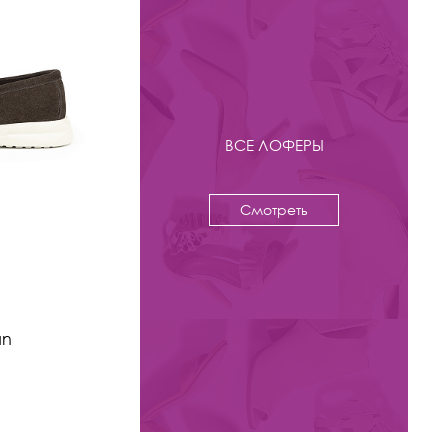
ВСЕ ЛОФЕРЫ
Смотреть
-47%
6 900 ₽
12 950
an
Полуботинки Kristina & Milan
арт. 7762-GR
Цвета: