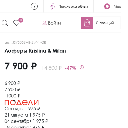
Примерка обуви
Max
0
Войти
0
позиций
арт. JSY5053AB-2W-1-GR
Лоферы Kristina & Milan
7 900 ₽
14 800 ₽
-47%
6 900 ₽
7 900 ₽
-1000 ₽
Сегодня
1 975 ₽
21 августа
1 975 ₽
04 сентября
1 975 ₽
18 сентября
975 ₽