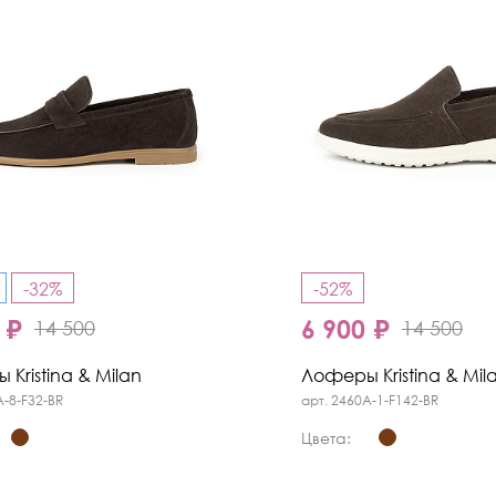
-32%
-52%
 ₽
6 900 ₽
14 500
14 500
Kristina & Milan
Лоферы Kristina & Mil
A-8-F32-BR
арт. 2460A-1-F142-BR
Цвета: