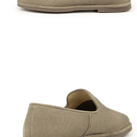
Полуботинки
Ботильоны
Челси