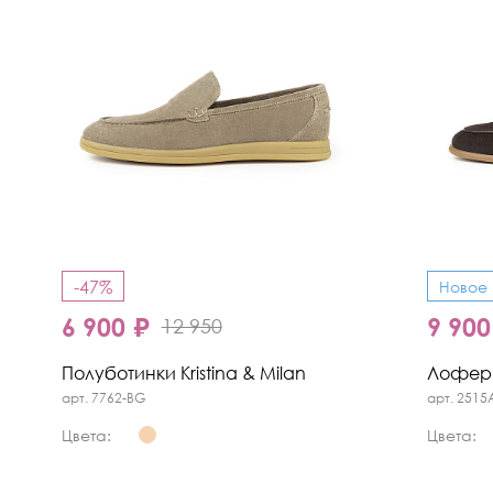
-47%
Новое
6 900 ₽
9 900
12 950
Полуботинки Kristina & Milan
Лоферы 
арт. 7762-BG
арт. 2515
Цвета:
Цвета: