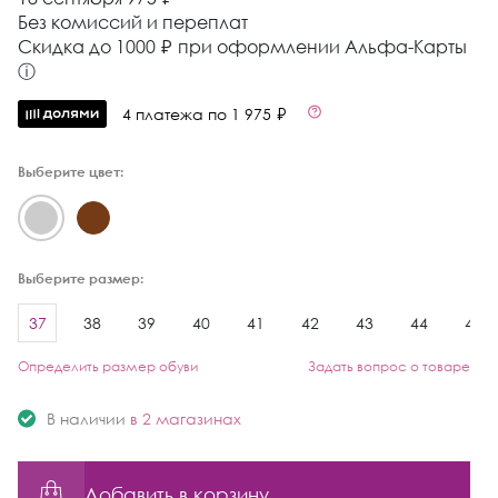
Без комиссий и переплат
Cкидка до 1000 ₽ при оформлении Альфа-Карты
ⓘ
4 платежа по 1 975 ₽
Выберите цвет:
Выберите размер:
37
38
39
40
41
42
43
44
45
Определить размер обуви
Задать вопрос о товаре
В наличии
в 2 магазинах
Добавить в корзину