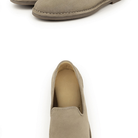
Кроссовки
Мюли
Полусапоги