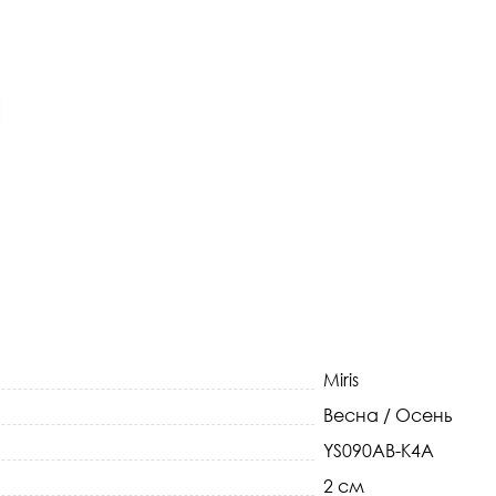
Miris
Весна / Осень
YS090AB-K4A
2 см