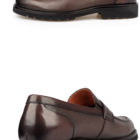
Полуботинки
Ботильоны
Челси