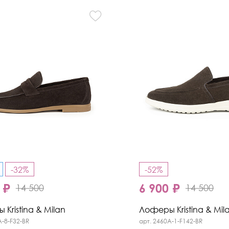
-32%
-52%
 ₽
6 900 ₽
14 500
14 500
Kristina & Milan
Лоферы Kristina & Mil
A-8-F32-BR
арт. 2460A-1-F142-BR