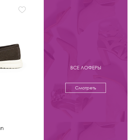
ВСЕ ЛОФЕРЫ
Смотреть
-47%
6 900 ₽
12 950
an
Полуботинки Kristina & Milan
арт. 7762-GR