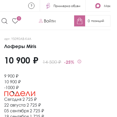
Примерка обуви
Max
0
Войти
0
позиций
арт. YS090AB-K4A
Лоферы Miris
10 900 ₽
14 500 ₽
-25%
9 900 ₽
10 900 ₽
-1000 ₽
Сегодня
2 725 ₽
22 августа
2 725 ₽
05 сентября
2 725 ₽
19 сентября
1 725 ₽