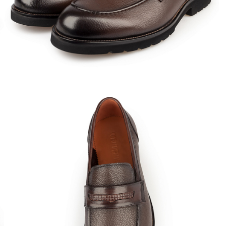
Кроссовки
Мюли
Полусапоги