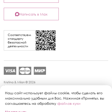
Написать в Max
Соответствуем
стандарту
безопасной
деятельности
Kristina & Milan © 2026
Политика конфиденциальности
Согласие на обработку персональных данных
Наш сайт использует файлы cookie, чтобы сделать его
Политика обработки персональных данных
максимально удобным для Вас. Нажимая «Принять», вы
Публичная оферта
соглашаетесь на обработку
файлов куки
Персональные настройки файлов cookie