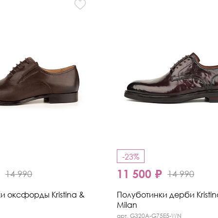
-23%
₽
11 500 ₽
14 990
14 990
и оксфорды Kristina &
Полуботинки дерби Kristin
Milan
арт. G320A-G75E5-WN