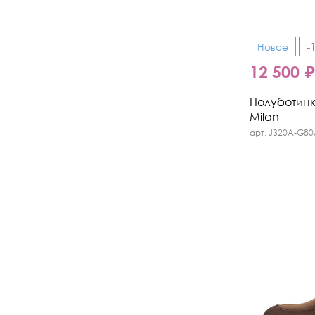
-
Новое
12 500 
Полуботинки
Milan
арт. J320A-G80