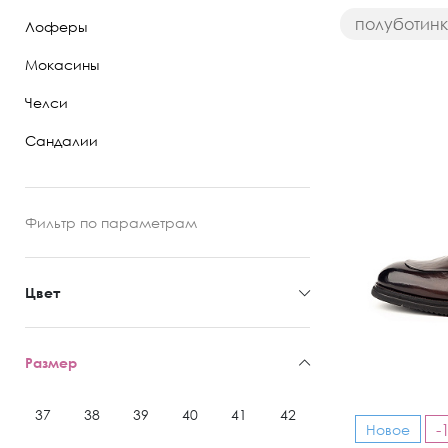
полуботин
Лоферы
Полуботинки
Мокасины
Ботильоны
Челси
Челси
Сандалии
Фильтр
по параметрам
Цвет
Размер
37
38
39
40
41
42
43
44
45
-
Новое