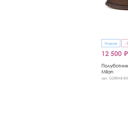
-
Новое
12 500 
Полуботинки
Milan
арт. G288AB-B