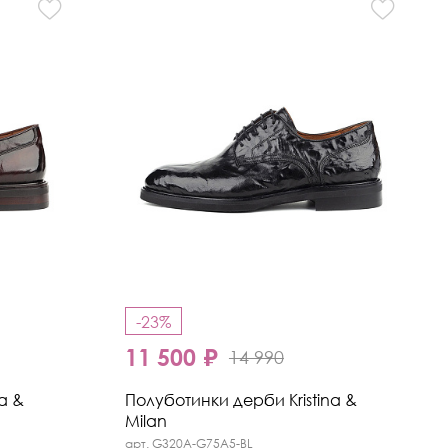
-23%
11 500 ₽
14 990
a &
Полуботинки дерби Kristina &
Milan
арт. G320A-G75A5-BL