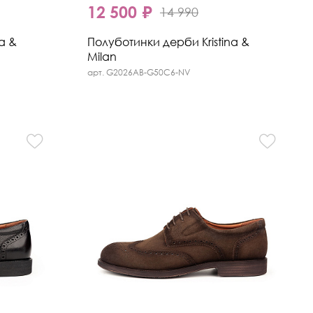
12 500 ₽
14 990
a &
Полуботинки дерби Kristina &
Milan
арт. G2026AB-G50C6-NV