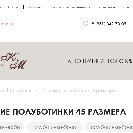
а
Возврат
Гарантии
Программа лояльности
Магазины
Блог
нам
8 (981) 047-70-05
БРЕНДЫ
БРЕНДЫ
ЛЕТО НАЧИНАЕТСЯ С K
Сапоги
Кроссовки
Miris
Miris
я
я
Ботфорты
Кеды
Kristina Milan
Kristina Milan
лог
Полуботинки
Мужские полуботинки 45 размера
Лоферы
Лоферы
ли
ли
Балетки
Мокасины
Е ПОЛУБОТИНКИ 45 РАЗМЕРА
Босоножки
Челси
ки-дерби
полуботинки-броги
полуботинки-брог
Кеды
Сандалии