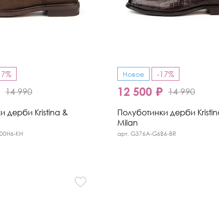
17%
-17%
Новое
₽
12 500 ₽
14 990
14 990
 дерби Kristina &
Полуботинки дерби Kristin
Milan
300H6-KH
арт. G376A-G6B6-BR