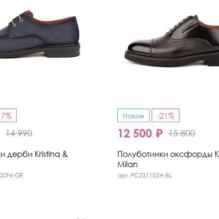
17%
-21%
Новое
₽
12 500 ₽
14 990
15 800
 дерби Kristina &
Полуботинки оксфорды Kri
Milan
300F6-GR
арт. PC231103A-BL