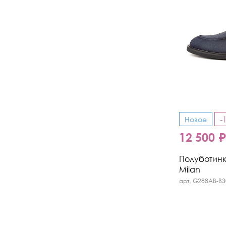
-
Новое
12 500 
Полуботинки
Milan
арт. G288AB-B