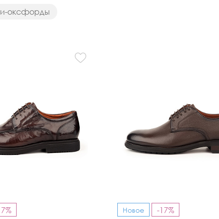
ки-оксфорды
Кроссовки
Мюли
Полусапоги
17%
-17%
Новое