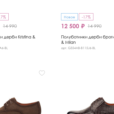
17%
-17%
Новое
₽
12 500 ₽
14 990
14 990
 дерби Kristina &
Полуботинки дерби броги 
& Milan
A6-BL
арт. G554AB-B115J6-BL