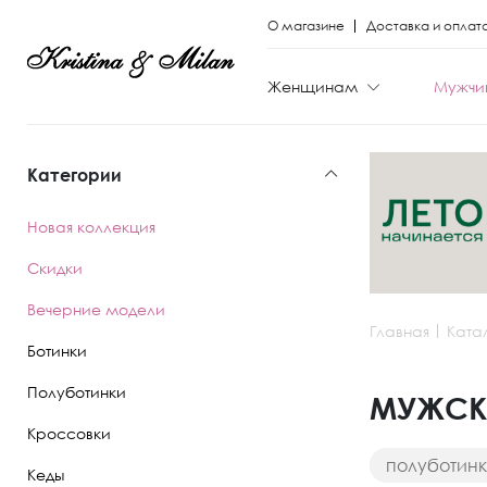
О магазине
Доставка и оплат
Женщинам
Мужчи
Категории
КАТЕГОРИИ
КАТЕГОРИИ
Новая коллекция
Весь каталог
Весь каталог
Скидки
Новая коллекци
Новая коллекци
Вечерние модели
Главная
Ката
Скидки
Скидки
Ботинки
Вечерние моде
Вечерние моде
Полуботинки
МУЖСКИ
Кроссовки
Туфли
Ботинки
полуботин
Кеды
Ботинки
Полуботинки