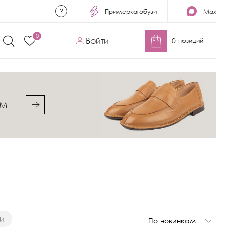
Примерка обуви
Max
0
Войти
0
позиций
&M
и
По новинкам