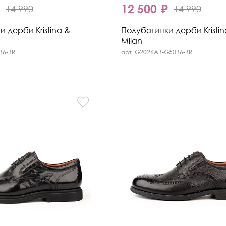
₽
12 500 ₽
14 990
14 990
 дерби Kristina &
Полуботинки дерби Kristin
Milan
B6-BR
арт. G2026AB-G50B6-BR