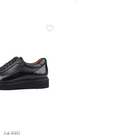
₽
14 990