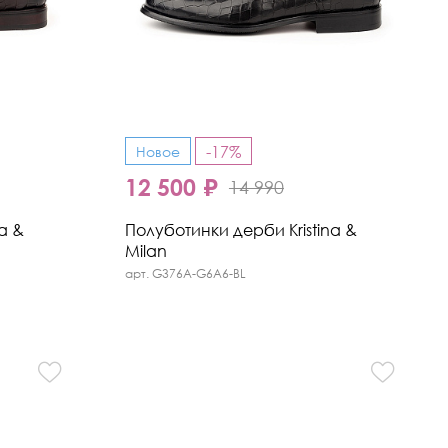
-17%
Новое
12 500 ₽
14 990
a &
Полуботинки дерби Kristina &
Milan
арт. G376A-G6A6-BL