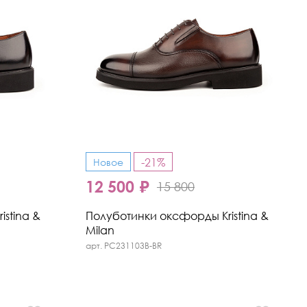
-21%
Новое
12 500 ₽
15 800
stina &
Полуботинки оксфорды Kristina &
Milan
арт. PC231103B-BR