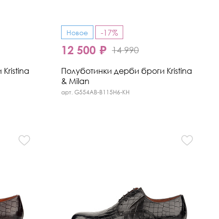
-17%
Новое
12 500 ₽
14 990
Kristina
Полуботинки дерби броги Kristina
& Milan
арт. G554AB-B115H6-KH