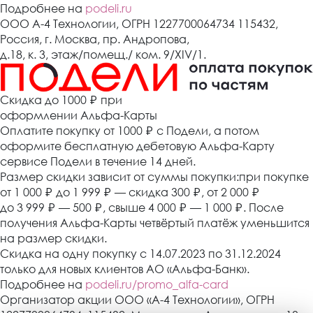
Подробнее на
podeli.ru
ООО А-4 Технологии, ОГРН 1227700064734 115432,
Россия, г. Москва, пр. Андропова,
д.18, к. 3, этаж/помещ./ ком. 9/XIV/1.
Cкидка до 1000 ₽
при
оформлении Альфа-Карты
Оплатите покупку от 1000
₽
с Подели, а потом
оформите бесплатную дебетовую Альфа-Карту
сервисе Подели в течение 14 дней.
Размер скидки зависит от суммы покупки:при покупке
от 1 000
₽
до 1 999
₽
— скидка 300
₽
, от 2 000
₽
до 3 999
₽
— 500
₽
, свыше 4 000
₽
— 1 000
₽
. После
получения Альфа-Карты четвёртый платёж уменьшится
на размер скидки.
Скидка на одну покупку с 14.07.2023 по 31.12.2024
только для новых клиентов АО «Альфа-Банк».
Подробнее на
podeli.ru/promo_alfa-card
Организатор акции ООО «А-4 Технологии», ОГРН