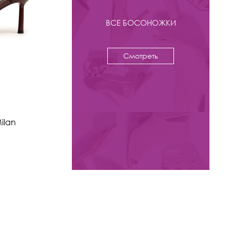
ВСЕ БОСОНОЖКИ
Смотреть
-37%
Новое
9 900 ₽
15 800
ilan
Босоножки Kristina & Milan
арт. 586LT-8-1-BL
Цвета: