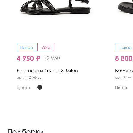
-62%
Новое
Новое
4 950 ₽
8 800
12 950
Босоножки Kristina & Milan
Босонож
арт. Y121-6-BL
арт. 917-1
Цвета:
Цвета:
Подборки