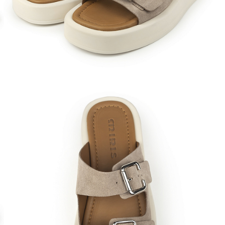
Кроссовки
Мюли
Полусапоги