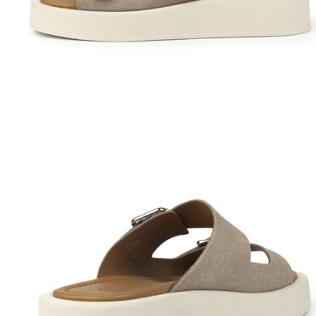
Полуботинки
Ботильоны
Челси