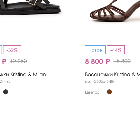
-32%
-44%
Новое
 ₽
8 800 ₽
12 950
15 800
ки Kristina & Milan
Босоножки Kristina & M
2-1-BL
арт. G5055-5-BR
Цвета: