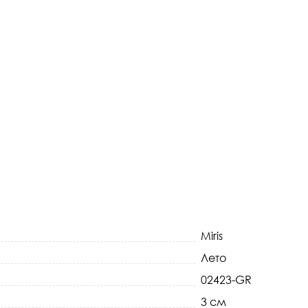
Miris
Лето
02423-GR
3 см