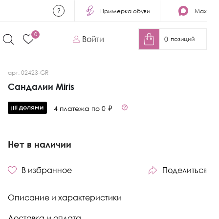
Примерка обуви
Max
0
Войти
0
позиций
арт. 02423-GR
Сандалии Miris
4 платежа по 0 ₽
Нет в наличии
В избранное
Поделиться
Описание и характеристики
Доставка и оплата