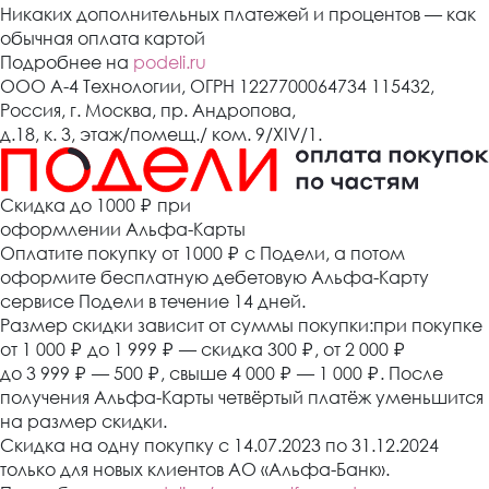
Никаких дополнительных платежей и процентов — как
обычная оплата картой
Подробнее на
podeli.ru
ООО А-4 Технологии, ОГРН 1227700064734 115432,
Россия, г. Москва, пр. Андропова,
д.18, к. 3, этаж/помещ./ ком. 9/XIV/1.
Cкидка до 1000 ₽
при
оформлении Альфа-Карты
Оплатите покупку от 1000
₽
с Подели, а потом
оформите бесплатную дебетовую Альфа-Карту
сервисе Подели в течение 14 дней.
Размер скидки зависит от суммы покупки:при покупке
от 1 000
₽
до 1 999
₽
— скидка 300
₽
, от 2 000
₽
до 3 999
₽
— 500
₽
, свыше 4 000
₽
— 1 000
₽
. После
получения Альфа-Карты четвёртый платёж уменьшится
на размер скидки.
Скидка на одну покупку с 14.07.2023 по 31.12.2024
только для новых клиентов АО «Альфа-Банк».