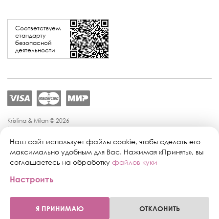
Соответствуем
стандарту
безопасной
деятельности
Kristina & Milan © 2026
Политика конфиденциальности
Согласие на обработку персональных данных
Наш сайт использует файлы cookie, чтобы сделать его
Политика обработки персональных данных
максимально удобным для Вас. Нажимая «Принять», вы
Публичная оферта
соглашаетесь на обработку
файлов куки
Персональные настройки файлов cookie
Настроить
Поддержка сайта:
Промиком
Я ПРИНИМАЮ
ОТКЛОНИТЬ
0
0