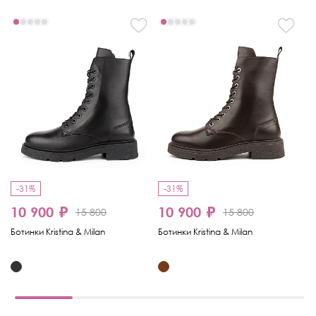
-31%
-31%
-
10 900 ₽
10 900 ₽
15 800
15 800
6
Ботинки Kristina & Milan
Ботинки Kristina & Milan
Бо