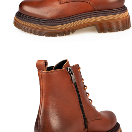
Полуботинки
Ботильоны
Челси