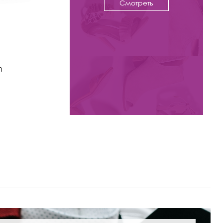
Смотреть
-53%
8 800 ₽
18 800
n
Ботинки Kristina & Milan
арт. 590X-0715Q-N04-BL
Цвета: