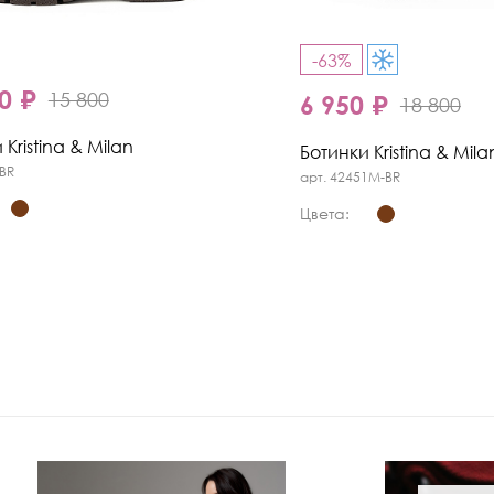
-63%
0 ₽
15 800
6 950 ₽
18 800
 Kristina & Milan
Ботинки Kristina & Mila
-BR
арт. 42451M-BR
Цвета: