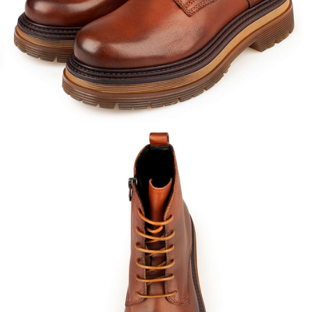
Кроссовки
Мюли
Полусапоги