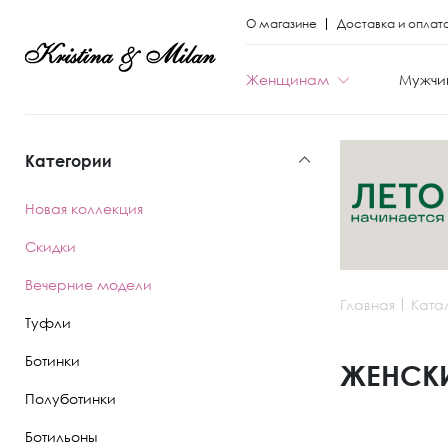
О магазине
Доставка и оплат
Женщинам
Мужчи
Категории
КАТЕГОРИИ
КАТЕГОРИИ
Новая коллекция
Весь каталог
Весь каталог
Скидки
Новая коллекци
Новая коллекци
Вечерние модели
Главная
Ката
Скидки
Скидки
Туфли
Вечерние моде
Вечерние моде
Ботинки
ЖЕНСКИ
Полуботинки
Туфли
Ботинки
Ботильоны
Ботинки
Полуботинки