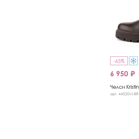
-65%
6 950 ₽
Челси Kristi
арт. 44520M-BR