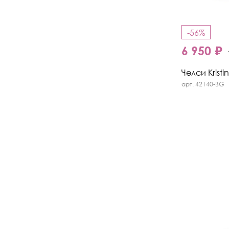
-56%
6 950 ₽
Челси Kristi
арт. 42140-BG