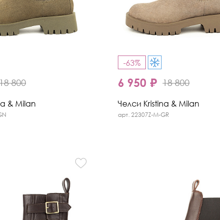
-63%
6 950 ₽
18 800
18 800
na & Milan
Челси Kristina & Milan
GN
арт. 22307Z-M-GR