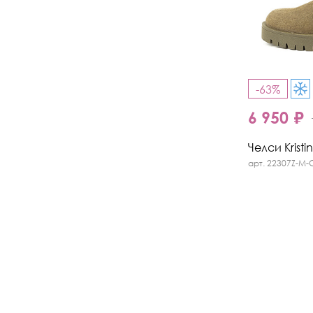
-63%
6 950 ₽
Челси Kristi
арт. 22307Z-M-