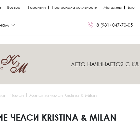
а
Возврат
Гарантии
Программа лояльности
Магазины
Блог
нам
8 (981) 047-70-05
БРЕНДЫ
БРЕНДЫ
ЛЕТО НАЧИНАЕТСЯ С K
Сапоги
Кроссовки
Miris
Miris
я
я
Ботфорты
Кеды
Kristina Milan
Kristina Milan
лог
Челси
Женские челси Kristina & Milan
Лоферы
Лоферы
ли
ли
Балетки
Мокасины
Е ЧЕЛСИ KRISTINA & MILAN
Босоножки
Челси
Кеды
Сандалии