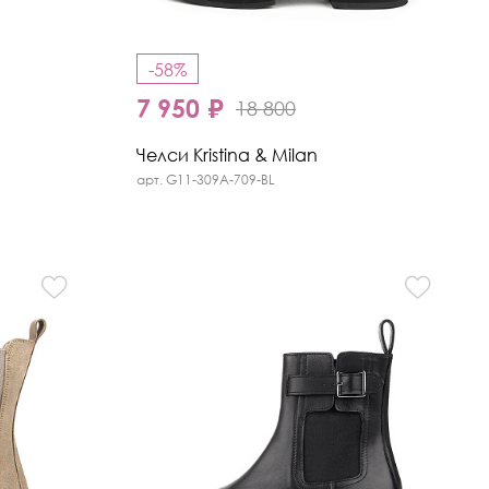
-58%
7 950 ₽
18 800
Челси Kristina & Milan
арт. G11-309A-709-BL