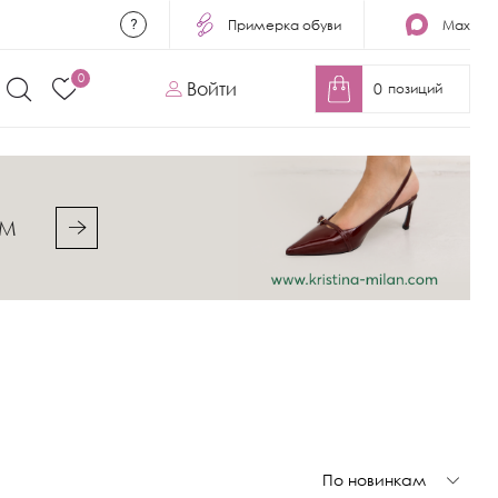
Примерка обуви
Max
0
Войти
0
позиций
&M
По новинкам