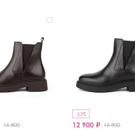
Кроссовки
Мюли
Полусапоги
-23%
₽
12 900 ₽
16 800
16 800