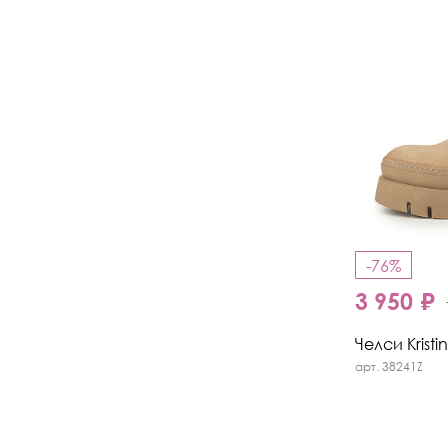
-76%
3 950 ₽
Челси Kristi
арт. 38241Z