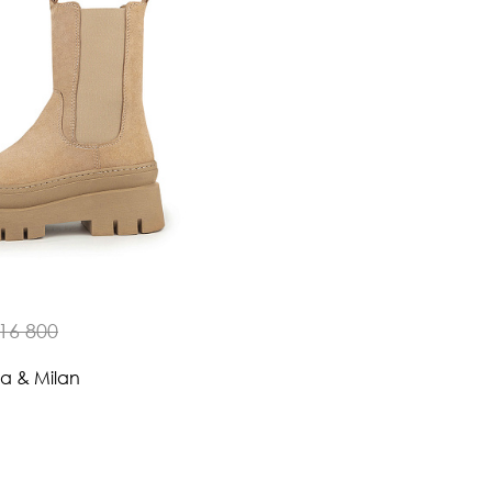
16 800
na & Milan