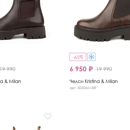
-65%
6 950 ₽
19 990
19 990
na & Milan
Челси Kristina & Milan
арт. 40506M-BR