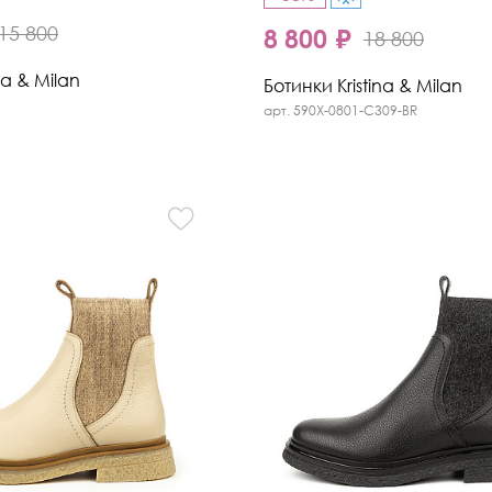
15 800
8 800 ₽
18 800
na & Milan
Ботинки Kristina & Milan
арт. 590X-0801-C309-BR