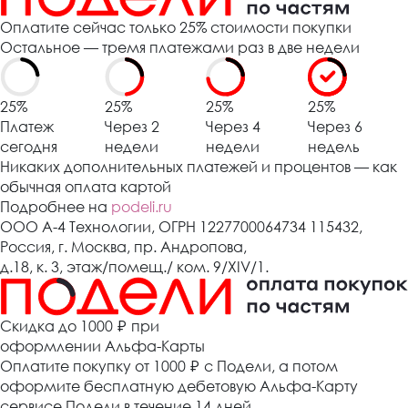
Оплатите сейчас только 25% стоимости покупки
Остальное — тремя платежами раз в две недели
25%
25%
25%
25%
Платеж
Через 2
Через 4
Через 6
сегодня
недели
недели
недель
Никаких дополнительных платежей и процентов — как
обычная оплата картой
Подробнее на
podeli.ru
ООО А-4 Технологии, ОГРН 1227700064734 115432,
Россия, г. Москва, пр. Андропова,
д.18, к. 3, этаж/помещ./ ком. 9/XIV/1.
Cкидка до 1000 ₽
при
оформлении Альфа-Карты
Оплатите покупку от 1000
₽
с Подели, а потом
оформите бесплатную дебетовую Альфа-Карту
сервисе Подели в течение 14 дней.