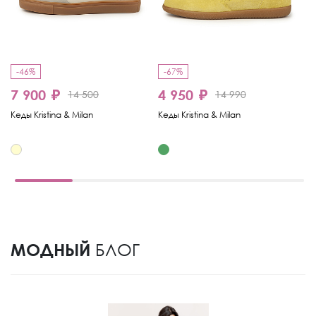
-46%
-67%
-
7 900 ₽
4 950 ₽
7
14 500
14 990
Кеды Kristina & Milan
Кеды Kristina & Milan
Ке
МОДНЫЙ
БЛОГ