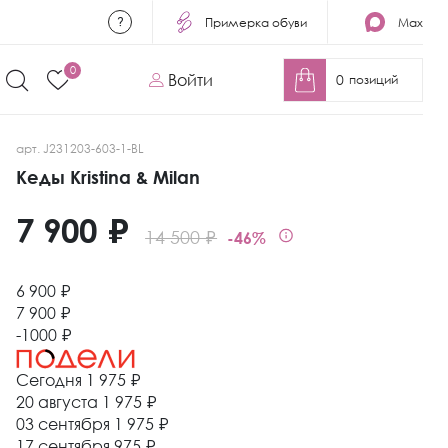
Примерка обуви
Max
0
Войти
0
позиций
арт. J231203-603-1-BL
Кеды Kristina & Milan
7 900 ₽
14 500 ₽
-46%
6 900 ₽
7 900 ₽
-1000 ₽
Сегодня
1 975 ₽
20 августа
1 975 ₽
03 сентября
1 975 ₽
17 сентября
975 ₽