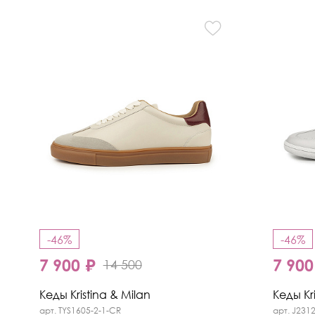
-46%
-46%
7 900 ₽
7 900
14 500
Кеды Kristina & Milan
Кеды Kri
арт. TYS1605-2-1-CR
арт. J231