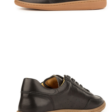
Полуботинки
Ботильоны
Челси