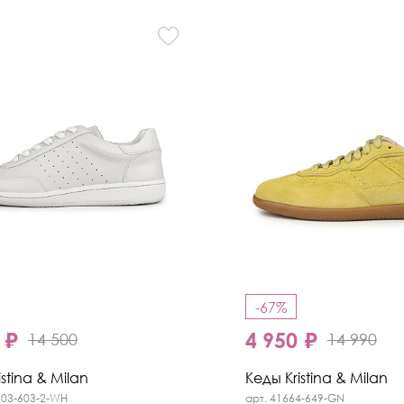
-67%
 ₽
4 950 ₽
14 500
14 990
stina & Milan
Кеды Kristina & Milan
203-603-2-WH
арт. 41664-649-GN