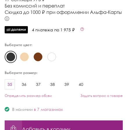
Без комиссий и переплат
Cкидка до 1000 ₽ при оформлении Альфа-Карты
ⓘ
4 платежа по 1 975 ₽
Выберите цвет:
Выберите размер:
35
36
37
38
39
40
Определить размер обуви
Задать вопрос о товаре
В наличии
в 7 магазинах
Добавить в корзину