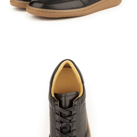
Кроссовки
Мюли
Полусапоги