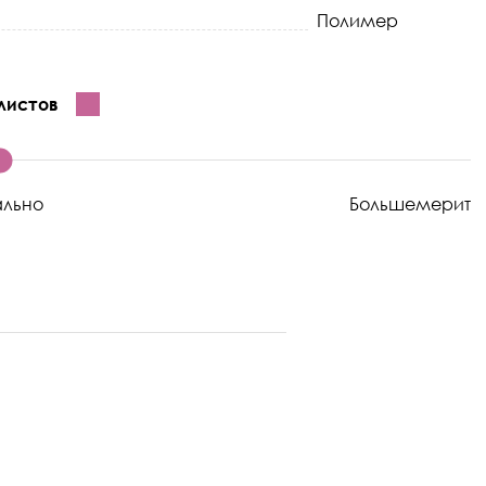
Полимер
листов
ально
Большемерит