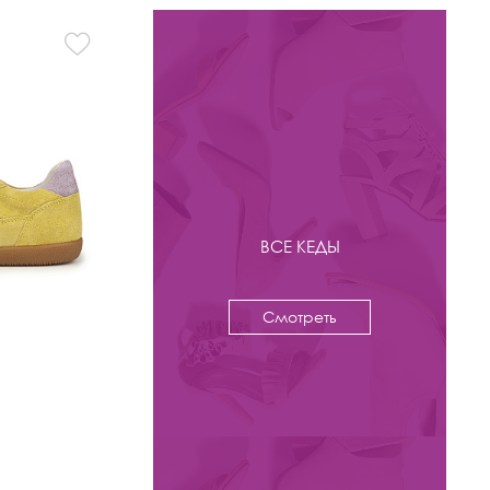
ВСЕ КЕДЫ
Смотреть
-46%
7 900 ₽
14 500
Кеды Kristina & Milan
арт. J231203-603-5-BR