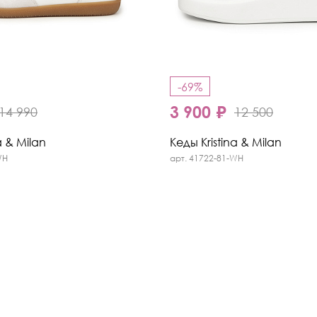
-69%
3 900 ₽
14 990
12 500
a & Milan
Кеды Kristina & Milan
WH
арт. 41722-81-WH