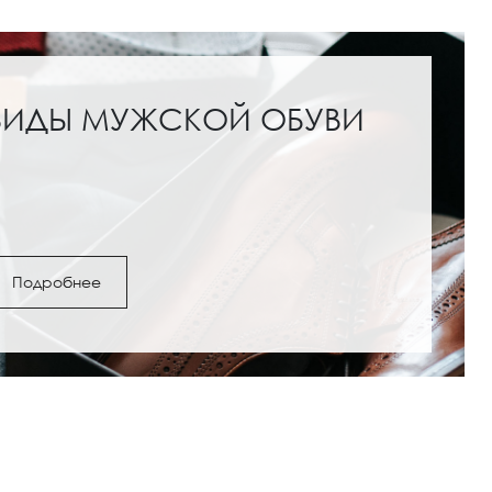
ВИДЫ МУЖСКОЙ ОБУВИ
Подробнее
ги и полусапожки: с
Обувь под женские шо
как выбрать