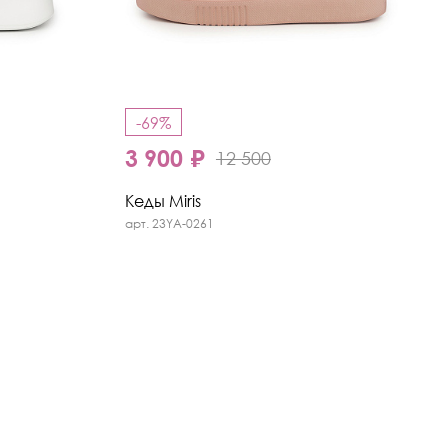
-69%
3 900 ₽
12 500
Кеды Miris
арт. 23YA-0261