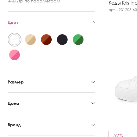
Фильтр
по параметрам
Кеды Kristin
арт. J231203-6
Цвет
Размер
Цена
Бренд
-52%