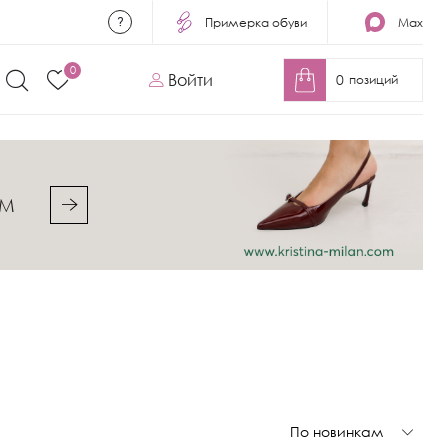
Примерка обуви
Max
0
Войти
0
позиций
&M
По новинкам