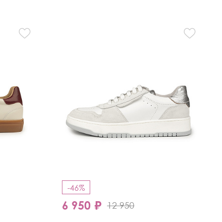
-46%
6 950 ₽
12 950