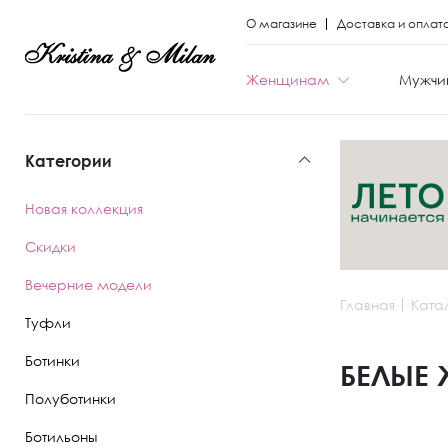
О магазине
Доставка и оплат
Женщинам
Мужчи
Категории
КАТЕГОРИИ
КАТЕГОРИИ
Новая коллекция
Весь каталог
Весь каталог
Скидки
Новая коллекци
Новая коллекци
Вечерние модели
Главная
Ката
Скидки
Скидки
Туфли
Вечерние моде
Вечерние моде
Ботинки
БЕЛЫЕ 
Полуботинки
Туфли
Ботинки
Ботильоны
Ботинки
Полуботинки