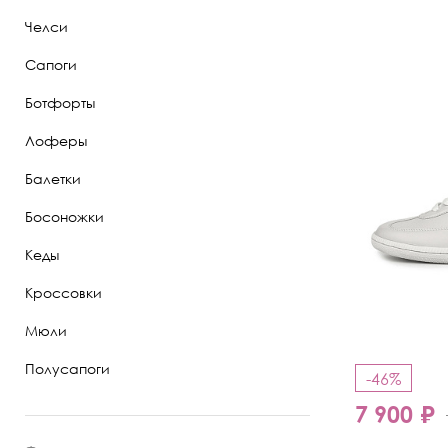
Челси
Полуботинки
Сапоги
Ботильоны
Ботфорты
Челси
Лоферы
Балетки
Босоножки
Кеды
Кроссовки
Мюли
Полусапоги
-46%
7 900 ₽