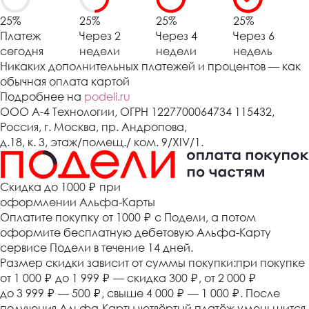
25%
25%
25%
25%
Платеж
Через 2
Через 4
Через 6
сегодня
недели
недели
недель
Никаких дополнительных платежей и процентов — как
обычная оплата картой
Подробнее на
podeli.ru
ООО А-4 Технологии, ОГРН 1227700064734 115432,
Россия, г. Москва, пр. Андропова,
д.18, к. 3, этаж/помещ./ ком. 9/XIV/1.
Cкидка до 1000 ₽
при
оформлении Альфа-Карты
Оплатите покупку от 1000
₽
с Подели, а потом
оформите бесплатную дебетовую Альфа-Карту
сервисе Подели в течение 14 дней.
Размер скидки зависит от суммы покупки:при покупке
от 1 000
₽
до 1 999
₽
— скидка 300
₽
, от 2 000
₽
до 3 999
₽
— 500
₽
, свыше 4 000
₽
— 1 000
₽
. После
получения Альфа-Карты четвёртый платёж уменьшится