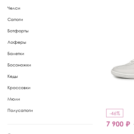
Челси
Полуботинки
Сапоги
Ботильоны
Ботфорты
Челси
Лоферы
Балетки
Босоножки
Кеды
Кроссовки
Мюли
Полусапоги
-46%
7 900 ₽