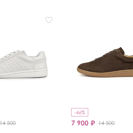
Кроссовки
Мюли
Полусапоги
-46%
7 900 ₽
14 500
14 500