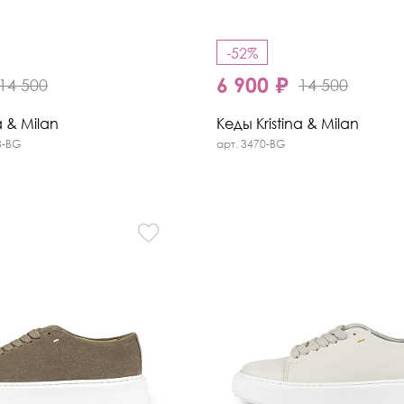
-52%
6 900 ₽
14 500
14 500
a & Milan
Кеды Kristina & Milan
3-BG
арт. 3470-BG