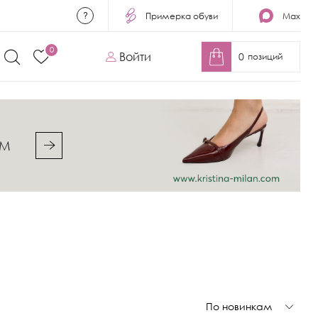
Примерка обуви
Max
0
Войти
0
позиций
&M
По новинкам