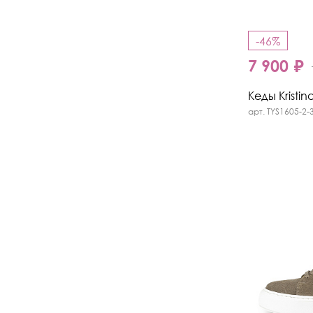
-46%
7 900 ₽
Кеды Kristin
арт. TYS1605-2-