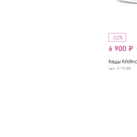
-52%
6 900 ₽
Кеды Kristin
арт. 3170-BR