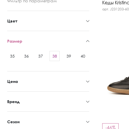
Фильтр
по параметрам
Кеды Kristin
арт. J231203-6
Цвет
Размер
35
36
37
38
39
40
41
Цена
Бренд
Сезон
-46%