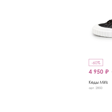
-60%
4 950 ₽
Кеды Miris
арт. 2850