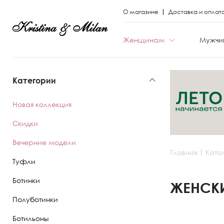
О магазине
Доставка и оплат
Женщинам
Мужчи
Категории
КАТЕГОРИИ
КАТЕГОРИИ
Новая коллекция
Весь каталог
Весь каталог
Скидки
Новая коллекци
Новая коллекци
Вечерние модели
Главная
Ката
Скидки
Скидки
Туфли
Вечерние моде
Вечерние моде
Ботинки
ЖЕНСКИ
Полуботинки
Туфли
Ботинки
Ботильоны
Ботинки
Полуботинки