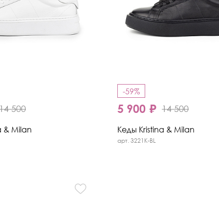
-59%
5 900 ₽
14 500
14 500
a & Milan
Кеды Kristina & Milan
арт. 3221K-BL