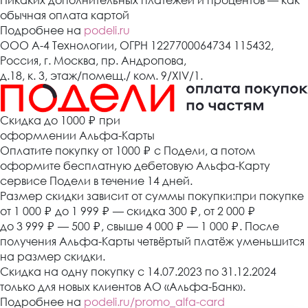
Никаких дополнительных платежей и процентов — как
обычная оплата картой
Подробнее на
podeli.ru
ООО А-4 Технологии, ОГРН 1227700064734 115432,
Россия, г. Москва, пр. Андропова,
д.18, к. 3, этаж/помещ./ ком. 9/XIV/1.
Cкидка до 1000 ₽
при
оформлении Альфа-Карты
Оплатите покупку от 1000
₽
с Подели, а потом
оформите бесплатную дебетовую Альфа-Карту
сервисе Подели в течение 14 дней.
Размер скидки зависит от суммы покупки:при покупке
от 1 000
₽
до 1 999
₽
— скидка 300
₽
, от 2 000
₽
до 3 999
₽
— 500
₽
, свыше 4 000
₽
— 1 000
₽
. После
получения Альфа-Карты четвёртый платёж уменьшится
на размер скидки.
Скидка на одну покупку с 14.07.2023 по 31.12.2024
только для новых клиентов АО «Альфа-Банк».
Подробнее на
podeli.ru/promo_alfa-card