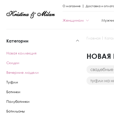
О магазине
Доставка и оплат
Женщинам
Мужчи
Главная
Ката
Категории
КАТЕГОРИИ
КАТЕГОРИИ
Новая коллекция
НОВАЯ 
Весь каталог
Весь каталог
Скидки
свадебные
Новая коллекци
Новая коллекци
Вечерние модели
туфли на н
Скидки
Скидки
Туфли
Вечерние моде
Вечерние моде
Ботинки
Полуботинки
Туфли
Ботинки
Ботильоны
Ботинки
Полуботинки