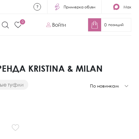
Примерка обуви
Max
0
Войти
0
позиций
НДА KRISTINA & MILAN
вые туфли
По новинкам