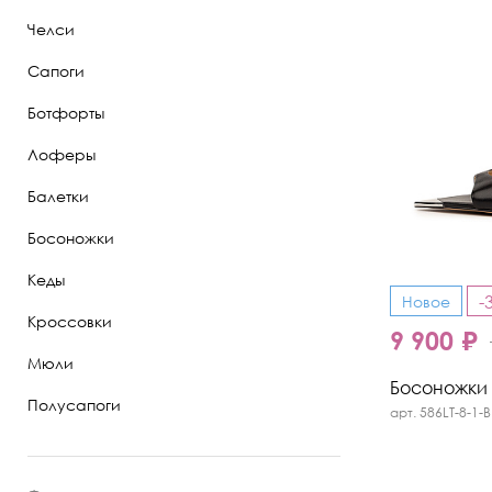
Челси
Полуботинки
Сапоги
Ботильоны
Ботфорты
Челси
Лоферы
Балетки
Босоножки
Кеды
-
Новое
Кроссовки
9 900 ₽
Мюли
Босоножки K
Полусапоги
арт. 586LT-8-1-B