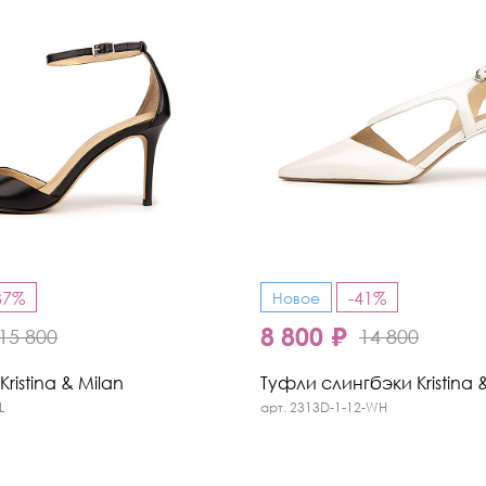
Кроссовки
Мюли
Полусапоги
37%
-41%
Новое
8 800 ₽
15 800
14 800
ristina & Milan
Туфли слингбэки Kristina 
L
арт. 2313D-1-12-WH