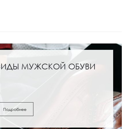
ВИДЫ МУЖСКОЙ ОБУВИ
Подробнее
ги и полусапожки: с
Обувь под женские шо
как выбрать