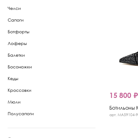
Челси
Полуботинки
Сапоги
Ботильоны
Ботфорты
Челси
Лоферы
Балетки
Босоножки
Кеды
Кроссовки
15 800 
Мюли
Ботильоны Kr
Полусапоги
арт. MA59104-9