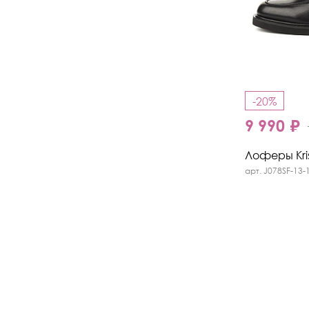
-20%
9 990 ₽
Лоферы Kris
арт. J078SF-13-