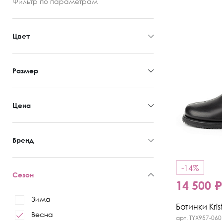
Фильтр
по параметрам
Цвет
Размер
Цена
Бренд
-14%
Сезон
14 500 
Зима
Ботинки Kris
Весна
арт. TYX957-060