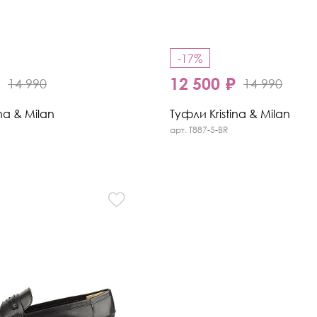
-17%
₽
12 500 ₽
14 990
14 990
na & Milan
Туфли Kristina & Milan
арт. T887-5-BR