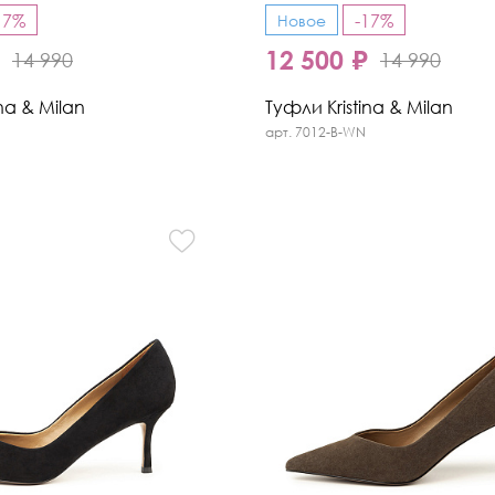
17%
-17%
Новое
₽
12 500 ₽
14 990
14 990
na & Milan
Туфли Kristina & Milan
арт. 7012-B-WN