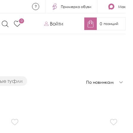
Примерка обуви
Max
0
Войти
0
позиций
вые туфли
По новинкам