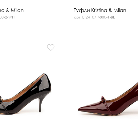
na & Milan
Туфли Kristina & Milan
800-2-WH
арт. LT24107P-800-1-BL