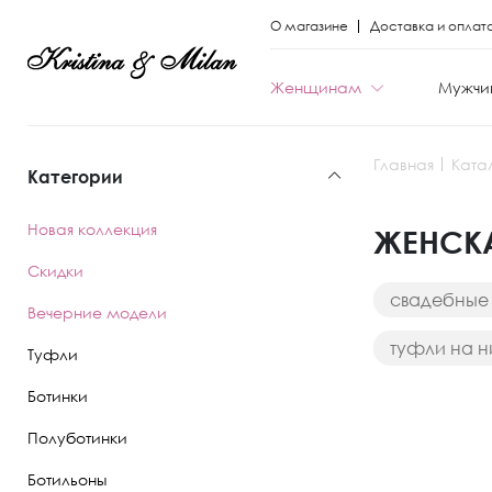
О магазине
Доставка и оплат
Женщинам
Мужчи
Главная
Ката
Категории
КАТЕГОРИИ
КАТЕГОРИИ
Новая коллекция
ЖЕНСКА
Весь каталог
Весь каталог
Скидки
свадебные
Новая коллекци
Новая коллекци
Вечерние модели
туфли на н
Скидки
Скидки
Туфли
Вечерние моде
Вечерние моде
Ботинки
Полуботинки
Туфли
Ботинки
Ботильоны
Ботинки
Полуботинки