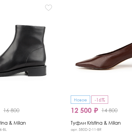
-16%
Новое
₽
12 500 ₽
16 800
14 800
tina & Milan
Туфли Kristina & Milan
6-BL
арт. 580D-2-11-BR