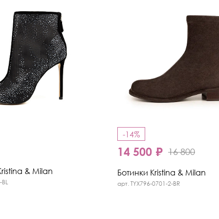
Кроссовки
Мюли
Полусапоги
-14%
₽
14 500 ₽
16 800
istina & Milan
Ботинки Kristina & Milan
-BL
арт. TYX796-0701-2-BR