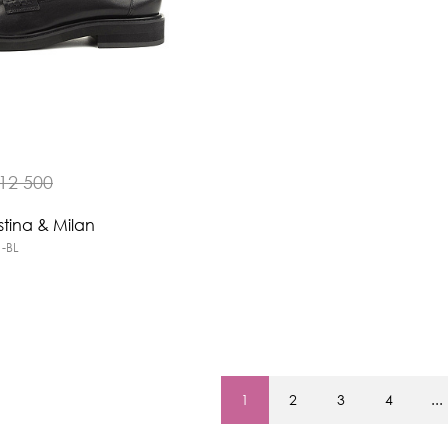
12 500
tina & Milan
1-BL
1
2
3
4
...