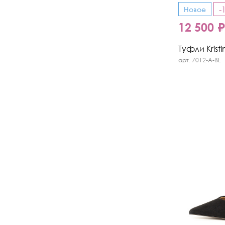
-
Новое
12 500 
Туфли Kristi
арт. 7012-A-BL