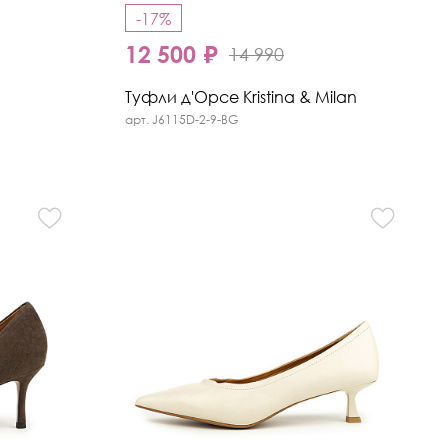
-17%
12 500 ₽
14 990
Туфли д'Орсе Kristina & Milan
арт. J6115D-2-9-BG