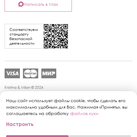
Написать в Max
Соответствуем
стандарту
безопасной
деятельности
Kristina & Milan © 2026
Политика конфиденциальности
Согласие на обработку персональных данных
Наш сайт использует файлы cookie, чтобы сделать его
Политика обработки персональных данных
максимально удобным для Вас. Нажимая «Принять», вы
Публичная оферта
соглашаетесь на обработку
файлов куки
Персональные настройки файлов cookie
Настроить
Поддержка сайта:
Промиком