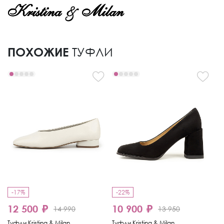
ПОХОЖИЕ
ТУФЛИ
-17%
-22%
12 500 ₽
10 900 ₽
1
14 990
13 950
Туфли Kristina & Milan
Туфли Kristina & Milan
Ту