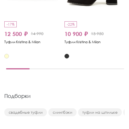
-17%
-22%
-
12 500 ₽
10 900 ₽
8
14 990
13 950
Туфли Kristina & Milan
Туфли Kristina & Milan
Ту
Подборки
свадебные туфли
слингбэки
туфли на шпильке