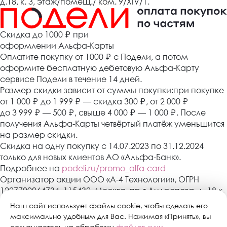
д.18, к. 3, этаж/помещ./ ком. 9/XIV/1.
Cкидка до 1000 ₽
при
оформлении Альфа-Карты
Оплатите покупку от 1000
₽
с Подели, а потом
оформите бесплатную дебетовую Альфа-Карту
сервисе Подели в течение 14 дней.
Размер скидки зависит от суммы покупки:при покупке
от 1 000
₽
до 1 999
₽
— скидка 300
₽
, от 2 000
₽
до 3 999
₽
— 500
₽
, свыше 4 000
₽
— 1 000
₽
. После
получения Альфа-Карты четвёртый платёж уменьшится
на размер скидки.
Скидка на одну покупку с 14.07.2023 по 31.12.2024
только для новых клиентов АО «Альфа-Банк».
Подробнее на
podeli.ru/promo_alfa-card
Организатор акции ООО «А-4 Технологии», ОГРН
1227700064734, 115432, Москва, пр-т Андропова, д. 18 к.
3, эт./пом./ком. 9/XIV/1. АО «Альфа-Банк»,
Наш сайт использует файлы cookie, чтобы сделать его
Генеральная лицензия банка России № 1326 от 16
максимально удобным для Вас. Нажимая «Принять», вы
января 2015 г. Скидка предоставляется один раз в
соглашаетесь на обработку
файлов куки