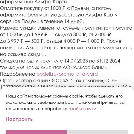
оформлении Альфа-Карты
Оплатите покупку от 1000
₽
с Подели, а потом
оформите бесплатную дебетовую Альфа-Карту
сервисе Подели в течение 14 дней.
Размер скидки зависит от суммы покупки:при покупке
от 1 000
₽
до 1 999
₽
— скидка 300
₽
, от 2 000
₽
до 3 999
₽
— 500
₽
, свыше 4 000
₽
— 1 000
₽
. После
получения Альфа-Карты четвёртый платёж уменьшится
на размер скидки.
Скидка на одну покупку с 14.07.2023 по 31.12.2024
только для новых клиентов АО «Альфа-Банк».
Подробнее на
podeli.ru/promo_alfa-card
Организатор акции ООО «А-4 Технологии», ОГРН
1227700064734, 115432, Москва, пр-т Андропова, д. 18 к.
3, эт./пом./ком. 9/XIV/1. АО «Альфа-Банк»,
Наш сайт использует файлы cookie, чтобы сделать его
Генеральная лицензия банка России № 1326 от 16
максимально удобным для Вас. Нажимая «Принять», вы
января 2015 г. Скидка предоставляется один раз в
соглашаетесь на обработку
файлов куки
период действия акции с 14.07.2023 по 31.12.2024 при
Настроить
оформлении Альфа-Карты в сервисе «Подели» в
течение 14 дней после покупки клиентам, не
состоящим в договорных отношениях и не имевших