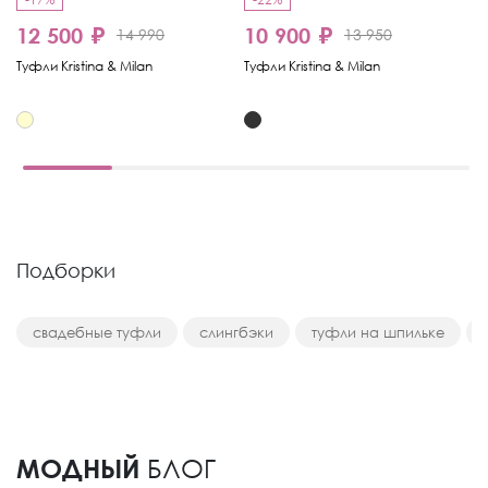
12 500 ₽
10 900 ₽
1
14 990
13 950
Туфли Kristina & Milan
Туфли Kristina & Milan
Ту
Подборки
свадебные туфли
слингбэки
туфли на шпильке
МОДНЫЙ
БЛОГ