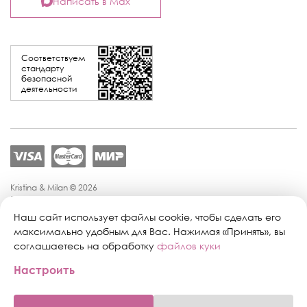
Написать в Max
Соответствуем
стандарту
безопасной
деятельности
Kristina & Milan © 2026
Политика конфиденциальности
Согласие на обработку персональных данных
Наш сайт использует файлы cookie, чтобы сделать его
Политика обработки персональных данных
максимально удобным для Вас. Нажимая «Принять», вы
Публичная оферта
соглашаетесь на обработку
файлов куки
Персональные настройки файлов cookie
Настроить
Поддержка сайта:
Промиком