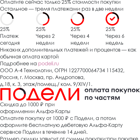
Оплатите сейчас только 25% стоимости покупки
Остальное — тремя платежами раз в две недели
25%
25%
25%
25%
Платеж
Через 2
Через 4
Через 6
сегодня
недели
недели
недель
Никаких дополнительных платежей и процентов — как
обычная оплата картой
Подробнее на
podeli.ru
ООО А-4 Технологии, ОГРН 1227700064734 115432,
Россия, г. Москва, пр. Андропова,
д.18, к. 3, этаж/помещ./ ком. 9/XIV/1.
Cкидка до 1000 ₽
при
оформлении Альфа-Карты
Оплатите покупку от 1000
₽
с Подели, а потом
оформите бесплатную дебетовую Альфа-Карту
сервисе Подели в течение 14 дней.
Размер скидки зависит от суммы покупки:при покупке