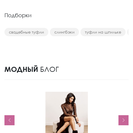
Подборки
свадебные туфли
слингбэки
туфли на шпильке
МОДНЫЙ
БЛОГ