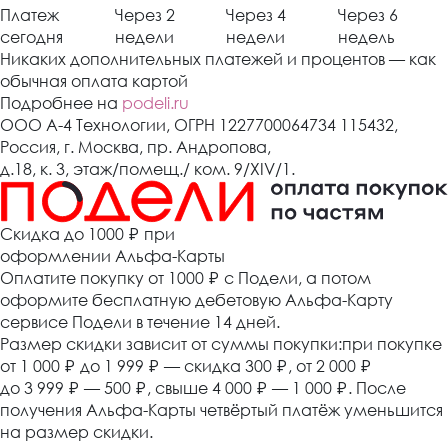
Платеж
Через 2
Через 4
Через 6
сегодня
недели
недели
недель
Никаких дополнительных платежей и процентов — как
обычная оплата картой
Подробнее на
podeli.ru
ООО А-4 Технологии, ОГРН 1227700064734 115432,
Россия, г. Москва, пр. Андропова,
д.18, к. 3, этаж/помещ./ ком. 9/XIV/1.
Cкидка до 1000 ₽
при
оформлении Альфа-Карты
Оплатите покупку от 1000
₽
с Подели, а потом
оформите бесплатную дебетовую Альфа-Карту
сервисе Подели в течение 14 дней.
Размер скидки зависит от суммы покупки:при покупке
от 1 000
₽
до 1 999
₽
— скидка 300
₽
, от 2 000
₽
до 3 999
₽
— 500
₽
, свыше 4 000
₽
— 1 000
₽
. После
получения Альфа-Карты четвёртый платёж уменьшится
на размер скидки.