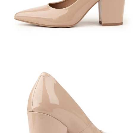
Полуботинки
Ботильоны
Челси