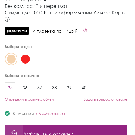
Без комиссий и переплат
Cкидка до 1000 ₽ при оформлении Альфа-Карты
ⓘ
4 платежа по 1 725 ₽
Выберите цвет:
Выберите размер:
35
36
37
38
39
40
Определить размер обуви
Задать вопрос о товаре
В наличии
в 6 магазинах
Добавить в корзину