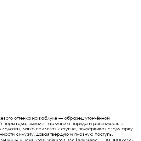
евого оттенка на каблуке — образец утончённой
ой поры года, выделяя гармонию наряда и решимость в
лодочки, мягко прилегая к ступне, подчёркивая своду арку
ности силуэту, давая твёрдую и плавную поступь.
льность: с платьями, юбками или брюками — на прогулки,