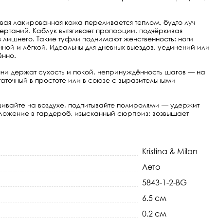
вая лакированная кожа переливается теплом, будто луч
ертаний. Каблук вытягивает пропорции, подчёркивая
 лишнего. Такие туфли поднимают женственность: ноги
ой и лёгкой. Идеальны для дневных выездов, уединений или
ённо.
пни держат сухость и покой, непринуждённость шагов — на
точный в простоте или в союзе с выразительными
вайте на воздухе, подпитывайте полиролями — удержит
вложение в гардероб, изысканный сюрприз: возвышает
Kristina & Milan
Лето
5843-1-2-BG
6.5 см
0.2 см