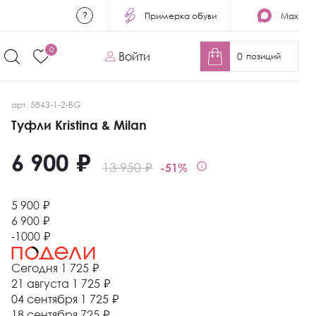
Примерка обуви
Max
0
Войти
0
позиций
арт. 5843-1-2-BG
Туфли Kristina & Milan
6 900 ₽
13 950 ₽
-51%
5 900 ₽
6 900 ₽
-1000 ₽
Сегодня
1 725 ₽
21 августа
1 725 ₽
04 сентября
1 725 ₽
18 сентября
725 ₽