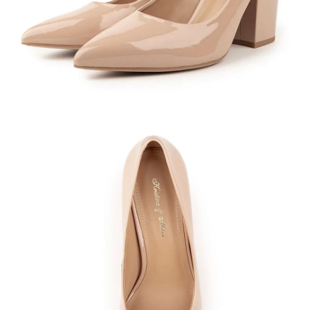
Кроссовки
Мюли
Полусапоги