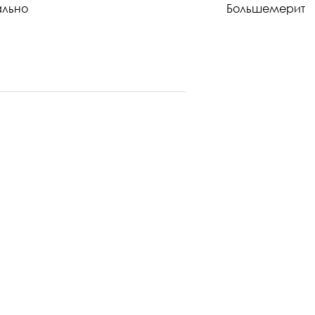
ально
Большемерит