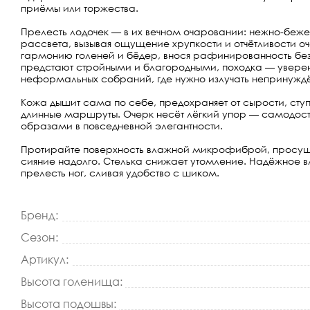
приёмы или торжества.
Прелесть лодочек — в их вечном очаровании: нежно-беже
рассвета, вызывая ощущение хрупкости и отчётливости оч
гармонию голеней и бёдер, внося рафинированность без
предстают стройными и благородными, походка — уверенн
неформальных собраний, где нужно излучать непринужд
Кожа дышит сама по себе, предохраняет от сырости, сту
длинные маршруты. Очерк несёт лёгкий упор — самодоста
образами в повседневной элегантности.
Протирайте поверхность влажной микрофиброй, просуши
сияние надолго. Стелька снижает утомление. Надёжное 
прелесть ног, сливая удобство с шиком.
Бренд:
Сезон:
Артикул:
Высота голенища:
Высота подошвы: