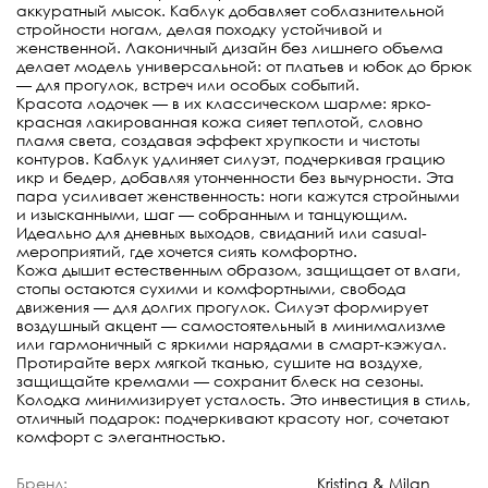
аккуратный мысок. Каблук добавляет соблазнительной
стройности ногам, делая походку устойчивой и
женственной. Лаконичный дизайн без лишнего объема
делает модель универсальной: от платьев и юбок до брюк
— для прогулок, встреч или особых событий.
Красота лодочек — в их классическом шарме: ярко-
красная лакированная кожа сияет теплотой, словно
пламя света, создавая эффект хрупкости и чистоты
контуров. Каблук удлиняет силуэт, подчеркивая грацию
икр и бедер, добавляя утонченности без вычурности. Эта
пара усиливает женственность: ноги кажутся стройными
и изысканными, шаг — собранным и танцующим.
Идеально для дневных выходов, свиданий или casual-
мероприятий, где хочется сиять комфортно.
Кожа дышит естественным образом, защищает от влаги,
стопы остаются сухими и комфортными, свобода
движения — для долгих прогулок. Силуэт формирует
воздушный акцент — самостоятельный в минимализме
или гармоничный с яркими нарядами в смарт-кэжуал.
Протирайте верх мягкой тканью, сушите на воздухе,
защищайте кремами — сохранит блеск на сезоны.
Колодка минимизирует усталость. Это инвестиция в стиль,
отличный подарок: подчеркивают красоту ног, сочетают
комфорт с элегантностью.
Бренд:
Kristina & Milan