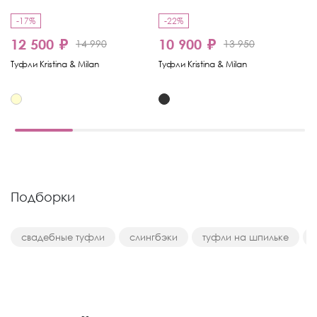
-17%
-22%
12 500 ₽
10 900 ₽
1
14 990
13 950
Туфли Kristina & Milan
Туфли Kristina & Milan
Ту
Подборки
свадебные туфли
слингбэки
туфли на шпильке