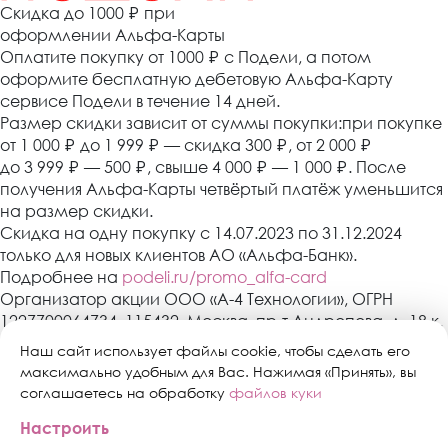
Cкидка до 1000 ₽
при
оформлении Альфа-Карты
Оплатите покупку от 1000
₽
с Подели, а потом
оформите бесплатную дебетовую Альфа-Карту
сервисе Подели в течение 14 дней.
Размер скидки зависит от суммы покупки:при покупке
от 1 000
₽
до 1 999
₽
— скидка 300
₽
, от 2 000
₽
до 3 999
₽
— 500
₽
, свыше 4 000
₽
— 1 000
₽
. После
получения Альфа-Карты четвёртый платёж уменьшится
на размер скидки.
Скидка на одну покупку с 14.07.2023 по 31.12.2024
только для новых клиентов АО «Альфа-Банк».
Подробнее на
podeli.ru/promo_alfa-card
Организатор акции ООО «А-4 Технологии», ОГРН
1227700064734, 115432, Москва, пр-т Андропова, д. 18 к.
3, эт./пом./ком. 9/XIV/1. АО «Альфа-Банк»,
Наш сайт использует файлы cookie, чтобы сделать его
Генеральная лицензия банка России № 1326 от 16
максимально удобным для Вас. Нажимая «Принять», вы
января 2015 г. Скидка предоставляется один раз в
соглашаетесь на обработку
файлов куки
период действия акции с 14.07.2023 по 31.12.2024 при
Настроить
оформлении Альфа-Карты в сервисе «Подели» в