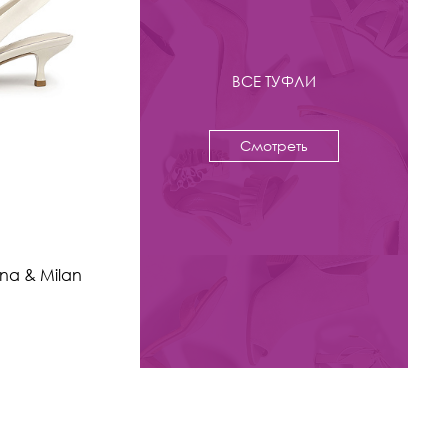
ВСЕ ТУФЛИ
Смотреть
-44%
8 800 ₽
15 800
ina & Milan
Туфли слингбэки Kristina & Milan
арт. V2692-12-2-BR
Цвета: