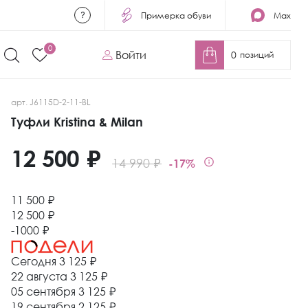
Примерка обуви
Max
0
Войти
0
позиций
арт. J6115D-2-11-BL
Туфли Kristina & Milan
12 500 ₽
14 990 ₽
-17%
11 500 ₽
12 500 ₽
-1000 ₽
Сегодня
3 125 ₽
22 августа
3 125 ₽
05 сентября
3 125 ₽
19 сентября
2 125 ₽