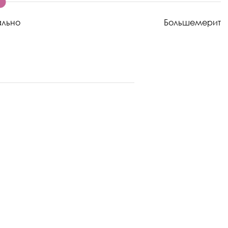
ально
Большемерит