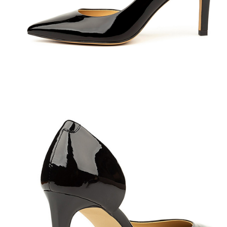
Полуботинки
Ботильоны
Челси