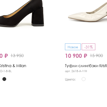
-31%
Новое
0 ₽
10 900 ₽
13 950
15 900
ristina & Milan
Туфли слингбэки Krist
1D-1-8-BL
арт. 2618-A-WH
Цвета: