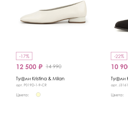
-17%
-22%
12 500 ₽
10 90
14 990
Туфли Kristina & Milan
Туфли K
арт. P019D-1-9-CR
арт. J316
Цвета:
Цвета: