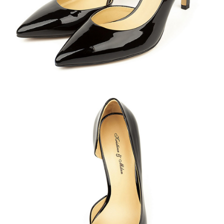
Кроссовки
Мюли
Полусапоги