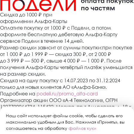
Cкидка до 1000 ₽
при
оформлении Альфа-Карты
Оплатите покупку от 1000
₽
с Подели, а потом
оформите бесплатную дебетовую Альфа-Карту
сервисе Подели в течение 14 дней.
Размер скидки зависит от суммы покупки:при покупке
от 1 000
₽
до 1 999
₽
— скидка 300
₽
, от 2 000
₽
до 3 999
₽
— 500
₽
, свыше 4 000
₽
— 1 000
₽
. После
получения Альфа-Карты четвёртый платёж уменьшится
на размер скидки.
Скидка на одну покупку с 14.07.2023 по 31.12.2024
только для новых клиентов АО «Альфа-Банк».
Подробнее на
podeli.ru/promo_alfa-card
Организатор акции ООО «А-4 Технологии», ОГРН
1227700064734, 115432, Москва, пр-т Андропова, д. 18 к.
3, эт./пом./ком. 9/XIV/1. АО «Альфа-Банк»,
Наш сайт использует файлы cookie, чтобы сделать его
Генеральная лицензия банка России № 1326 от 16
максимально удобным для Вас. Нажимая «Принять», вы
января 2015 г. Скидка предоставляется один раз в
соглашаетесь на обработку
файлов куки
период действия акции с 14.07.2023 по 31.12.2024 при