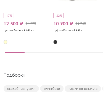
-17%
-22%
12 500 ₽
10 900 ₽
1
14 990
13 950
Туфли Kristina & Milan
Туфли Kristina & Milan
Ту
Подборки
свадебные туфли
слингбэки
туфли на шпильке