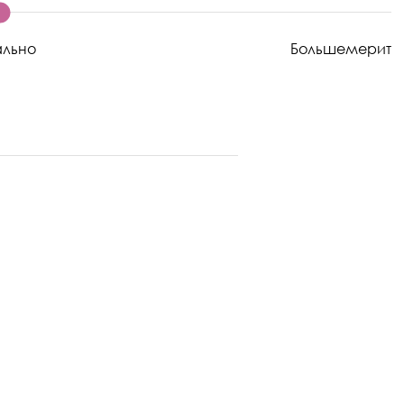
ально
Большемерит