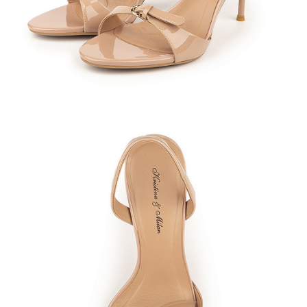
Кроссовки
Мюли
Полусапоги