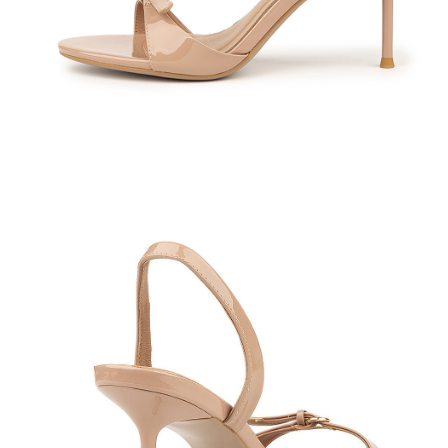
Полуботинки
Ботильоны
Челси