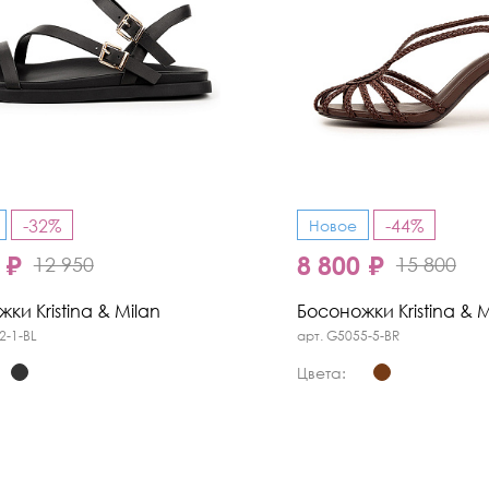
-32%
-44%
Новое
 ₽
8 800 ₽
12 950
15 800
ки Kristina & Milan
Босоножки Kristina & M
2-1-BL
арт. G5055-5-BR
Цвета: