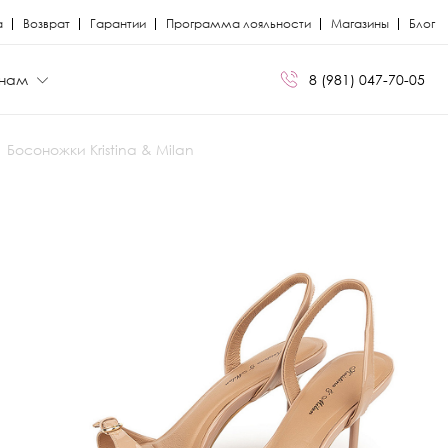
а
Возврат
Гарантии
Программа лояльности
Магазины
Блог
нам
8 (981) 047-70-05
Босоножки Kristina & Milan
БРЕНДЫ
БРЕНДЫ
Сапоги
Кроссовки
Miris
Miris
я
я
Ботфорты
Кеды
Kristina Milan
Kristina Milan
Лоферы
Лоферы
ли
ли
Балетки
Мокасины
Босоножки
Челси
Кеды
Сандалии