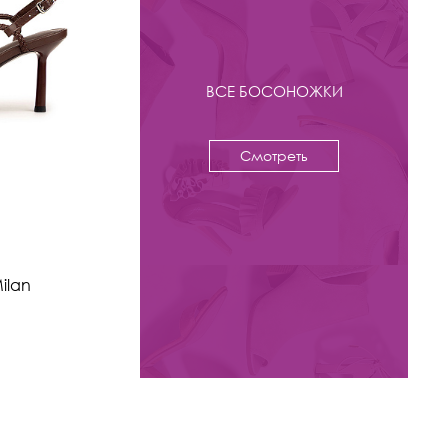
ВСЕ БОСОНОЖКИ
Смотреть
-37%
Новое
9 900 ₽
15 800
ilan
Босоножки Kristina & Milan
арт. 586LT-8-1-BL
Цвета: