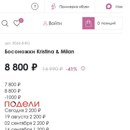
Примерка обуви
Max
0
Войти
0
позиций
арт. 8066-B-BG
Босоножки Kristina & Milan
8 800 ₽
14 990 ₽
-41%
7 800 ₽
8 800 ₽
-1000 ₽
Сегодня
2 200 ₽
19 августа
2 200 ₽
02 сентября
2 200 ₽
16 сентября
1 200 ₽