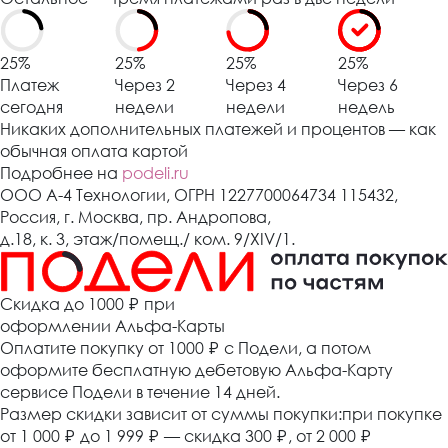
25%
25%
25%
25%
Платеж
Через 2
Через 4
Через 6
сегодня
недели
недели
недель
Никаких дополнительных платежей и процентов — как
обычная оплата картой
Подробнее на
podeli.ru
ООО А-4 Технологии, ОГРН 1227700064734 115432,
Россия, г. Москва, пр. Андропова,
д.18, к. 3, этаж/помещ./ ком. 9/XIV/1.
Cкидка до 1000 ₽
при
оформлении Альфа-Карты
Оплатите покупку от 1000
₽
с Подели, а потом
оформите бесплатную дебетовую Альфа-Карту
сервисе Подели в течение 14 дней.
Размер скидки зависит от суммы покупки:при покупке
от 1 000
₽
до 1 999
₽
— скидка 300
₽
, от 2 000
₽