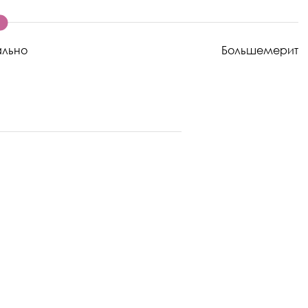
ально
Большемерит