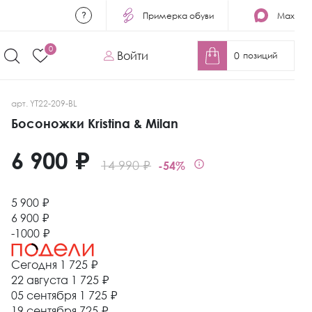
Примерка обуви
Max
0
Войти
0
позиций
арт. YT22-209-BL
Босоножки Kristina & Milan
6 900 ₽
14 990 ₽
-54%
5 900 ₽
6 900 ₽
-1000 ₽
Сегодня
1 725 ₽
22 августа
1 725 ₽
05 сентября
1 725 ₽
19 сентября
725 ₽