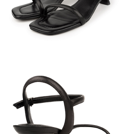
Кроссовки
Мюли
Полусапоги