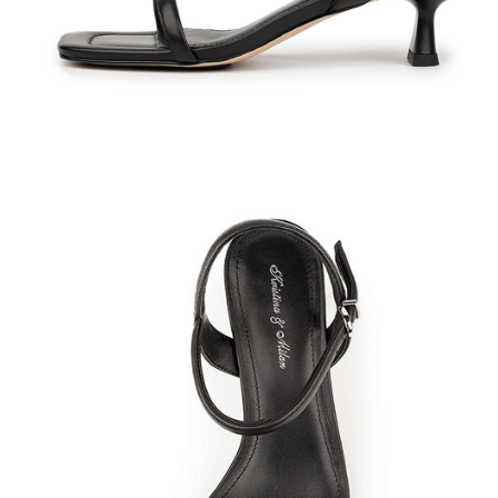
Полуботинки
Ботильоны
Челси