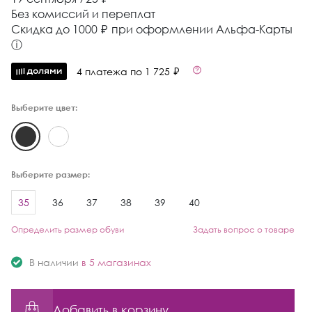
Без комиссий и переплат
Cкидка до 1000 ₽ при оформлении Альфа-Карты
ⓘ
4 платежа по 1 725 ₽
Выберите цвет:
Выберите размер:
35
36
37
38
39
40
Определить размер обуви
Задать вопрос о товаре
В наличии
в 5 магазинах
Добавить в корзину