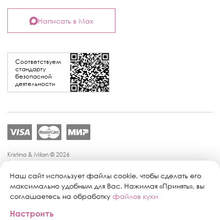
Написать в Max
Соответствуем
стандарту
безопасной
деятельности
Kristina & Milan © 2026
Политика конфиденциальности
Согласие на обработку персональных данных
Наш сайт использует файлы cookie, чтобы сделать его
Политика обработки персональных данных
максимально удобным для Вас. Нажимая «Принять», вы
Публичная оферта
соглашаетесь на обработку
файлов куки
Персональные настройки файлов cookie
Настроить
Поддержка сайта:
Промиком