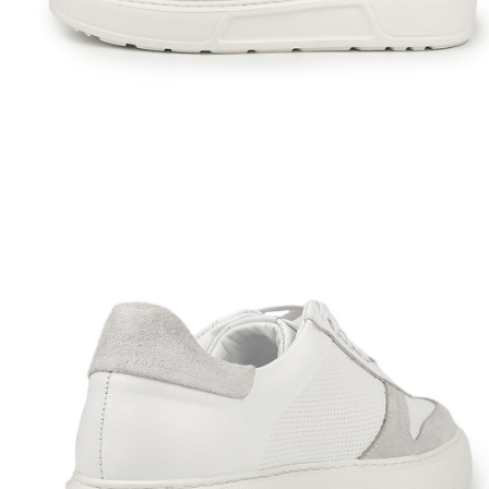
Полуботинки
Ботильоны
Челси