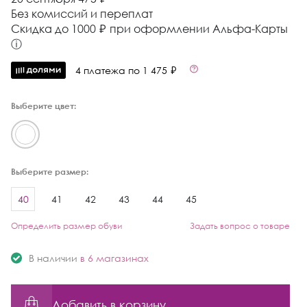
Без комиссий и переплат
Cкидка до 1000 ₽ при оформлении Альфа-Карты
ⓘ
4 платежа по 1 475 ₽
Выберите цвет:
Выберите размер:
40
41
42
43
44
45
Определить размер обуви
Задать вопрос о товаре
В наличии
в 6 магазинах
Добавить в корзину