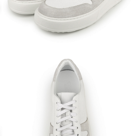
Кроссовки
Мюли
Полусапоги