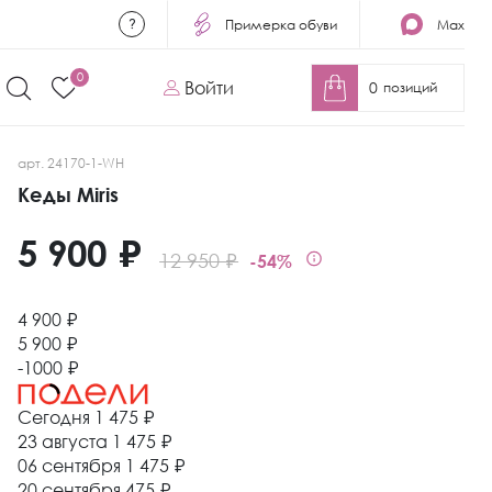
Примерка обуви
Max
0
Войти
0
позиций
арт. 24170-1-WH
Кеды Miris
5 900 ₽
12 950 ₽
-54%
4 900 ₽
5 900 ₽
-1000 ₽
Сегодня
1 475 ₽
23 августа
1 475 ₽
06 сентября
1 475 ₽
20 сентября
475 ₽