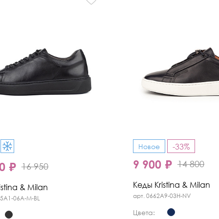
-33%
Новое
9 900 ₽
14 800
0 ₽
16 950
Кеды Kristina & Milan
stina & Milan
арт. 0662A9-03H-NV
15A1-06A-M-BL
Цвета: