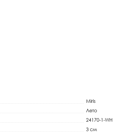
Miris
Лето
24170-1-WH
3 см