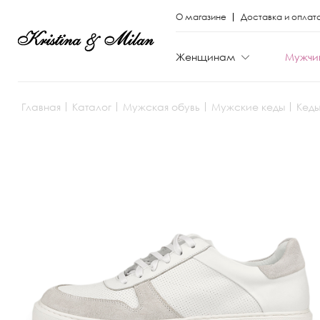
О магазине
Доставка и оплат
Женщинам
Мужчи
Главная
Каталог
Мужская обувь
Мужские кеды
Кеды
КАТЕГОРИИ
КАТЕГОРИИ
Весь каталог
Весь каталог
Новая коллекци
Новая коллекци
Скидки
Скидки
Вечерние моде
Вечерние моде
Туфли
Ботинки
Ботинки
Полуботинки