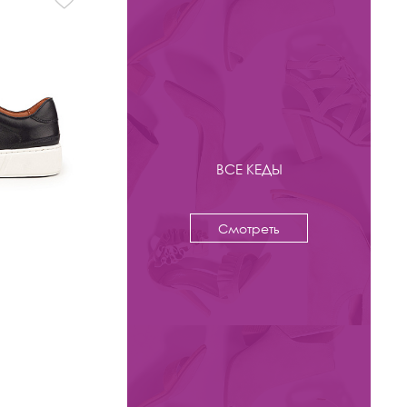
ВСЕ КЕДЫ
Смотреть
-39%
7 900 ₽
12 950
Кеды Kristina & Milan
арт. MC229AB-6A-BL
Цвета: