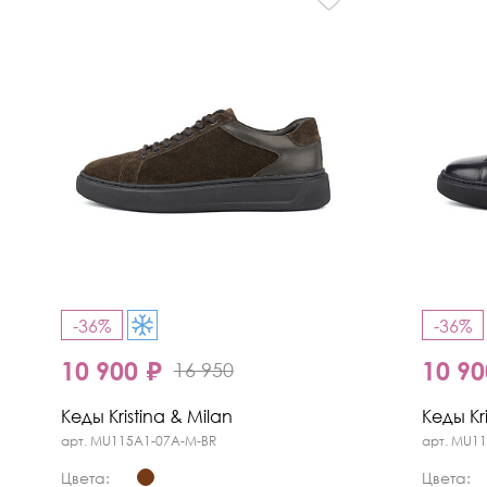
-36%
-36%
10 900 ₽
10 90
16 950
Кеды Kristina & Milan
Кеды Kri
арт. MU115A1-07A-M-BR
арт. MU1
Цвета:
Цвета: