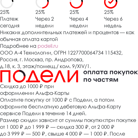
25%
25%
25%
25%
Платеж
Через 2
Через 4
Через 6
сегодня
недели
недели
недель
Никаких дополнительных платежей и процентов — как
обычная оплата картой
Подробнее на
podeli.ru
ООО А-4 Технологии, ОГРН 1227700064734 115432,
Россия, г. Москва, пр. Андропова,
д.18, к. 3, этаж/помещ./ ком. 9/XIV/1.
Cкидка до 1000 ₽
при
оформлении Альфа-Карты
Оплатите покупку от 1000
₽
с Подели, а потом
оформите бесплатную дебетовую Альфа-Карту
сервисе Подели в течение 14 дней.
Размер скидки зависит от суммы покупки:при покупке
от 1 000
₽
до 1 999
₽
— скидка 300
₽
, от 2 000
₽
до 3 999
₽
— 500
₽
, свыше 4 000
₽
— 1 000
₽
. После