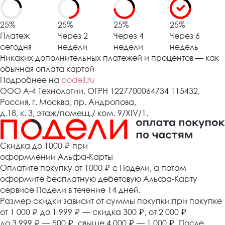
25%
25%
25%
25%
Платеж
Через 2
Через 4
Через 6
сегодня
недели
недели
недель
Никаких дополнительных платежей и процентов — как
обычная оплата картой
Подробнее на
podeli.ru
ООО А-4 Технологии, ОГРН 1227700064734 115432,
Россия, г. Москва, пр. Андропова,
д.18, к. 3, этаж/помещ./ ком. 9/XIV/1.
Cкидка до 1000 ₽
при
оформлении Альфа-Карты
Оплатите покупку от 1000
₽
с Подели, а потом
оформите бесплатную дебетовую Альфа-Карту
сервисе Подели в течение 14 дней.
Размер скидки зависит от суммы покупки:при покупке
от 1 000
₽
до 1 999
₽
— скидка 300
₽
, от 2 000
₽
до 3 999
₽
— 500
₽
, свыше 4 000
₽
— 1 000
₽
. После