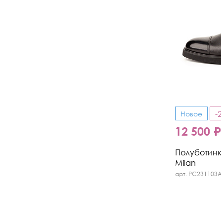
-
Новое
12 500 
Полуботинк
Milan
арт. PC231103A