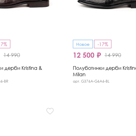
17%
-17%
Новое
₽
12 500 ₽
14 990
14 990
 дерби Kristina &
Полуботинки дерби Kristin
Milan
B6-BR
арт. G376A-G6A6-BL