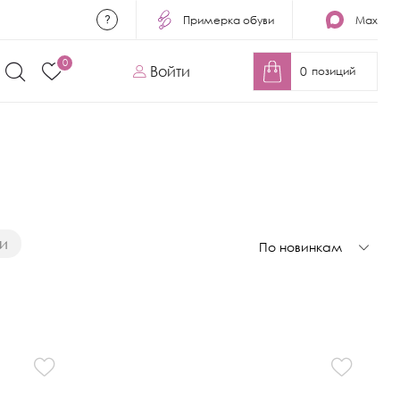
Примерка обуви
Max
0
Войти
0
позиций
и
По новинкам