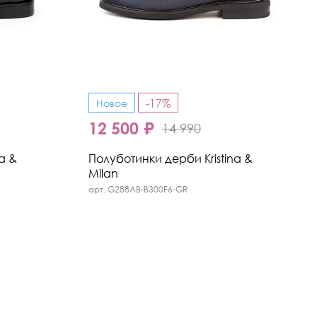
-17%
Новое
12 500 ₽
14 990
a &
Полуботинки дерби Kristina &
Milan
арт. G288AB-B300F6-GR