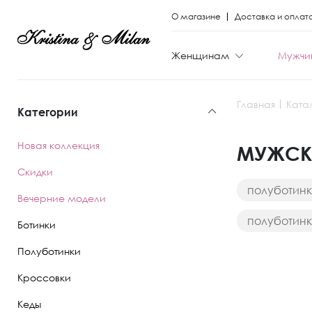
О магазине
Доставка и оплат
Женщинам
Мужчи
Главная
Ката
Категории
КАТЕГОРИИ
КАТЕГОРИИ
Новая коллекция
МУЖСКА
Весь каталог
Весь каталог
Скидки
полуботин
Новая коллекци
Новая коллекци
Вечерние модели
полуботин
Скидки
Скидки
Ботинки
Вечерние моде
Вечерние моде
Полуботинки
Кроссовки
Туфли
Ботинки
Кеды
Ботинки
Полуботинки