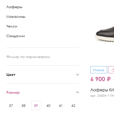
Лоферы
Полуботинки
Мокасины
Ботильоны
Челси
Челси
Сандалии
Фильтр
по параметрам
-
Новое
Цвет
6 900 ₽
Лоферы Kris
Размер
арт. 2460A-1-TA
37
38
39
40
41
42
43
44
45