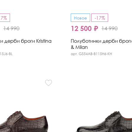
17%
-17%
Новое
₽
12 500 ₽
14 990
14 990
 дерби броги Kristina
Полуботинки дерби броги 
& Milan
15J6-BL
арт. G554AB-B115H6-KH