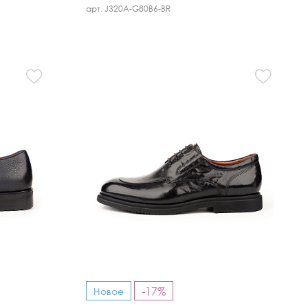
арт. J320A-G80B6-BR
-17%
Новое