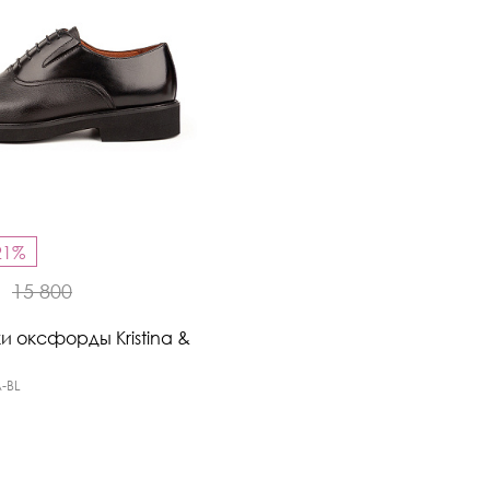
21%
₽
15 800
и оксфорды Kristina &
-BL