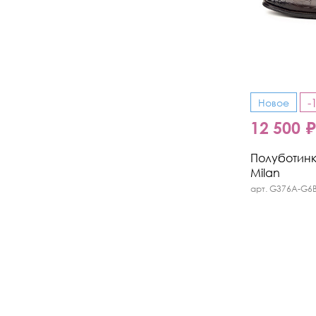
-
Новое
12 500 
Полуботинки
Milan
арт. G376A-G6