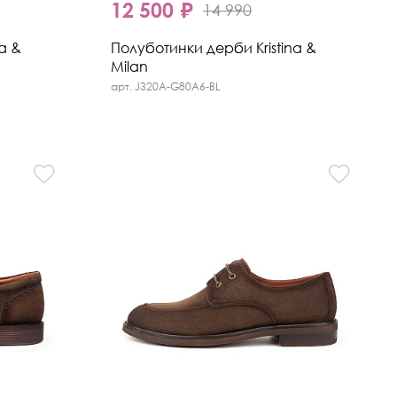
12 500 ₽
14 990
a &
Полуботинки дерби Kristina &
Milan
арт. J320A-G80A6-BL