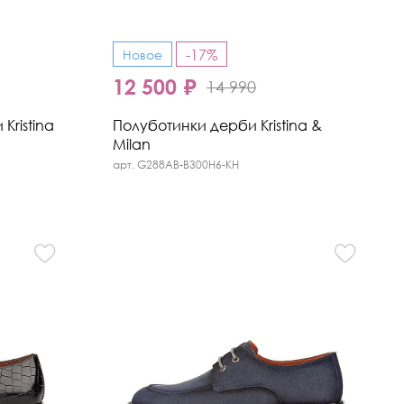
-17%
Новое
12 500 ₽
14 990
Kristina
Полуботинки дерби Kristina &
Milan
арт. G288AB-B300H6-KH