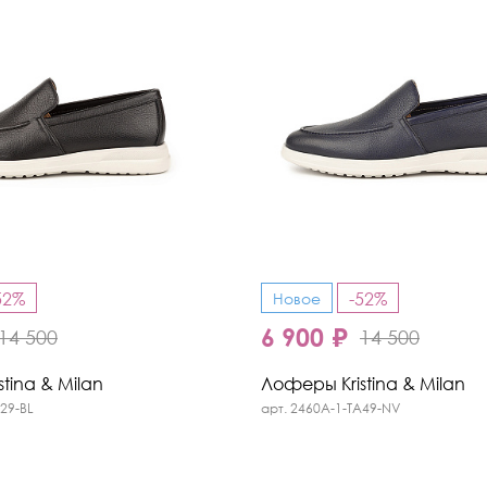
Кроссовки
Мюли
Полусапоги
52%
-52%
Новое
6 900 ₽
14 500
14 500
tina & Milan
Лоферы Kristina & Milan
29-BL
арт. 2460A-1-TA49-NV