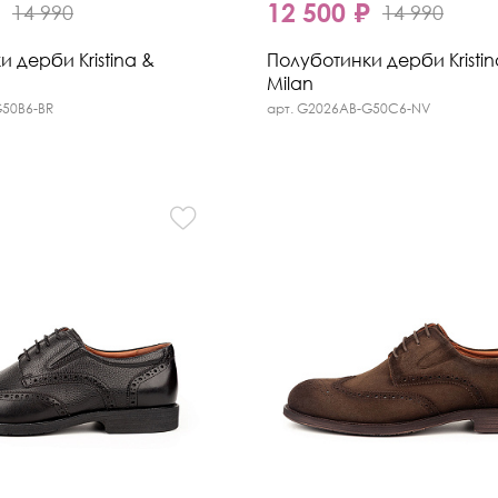
₽
12 500 ₽
14 990
14 990
 дерби Kristina &
Полуботинки дерби Kristin
Milan
G50B6-BR
арт. G2026AB-G50C6-NV