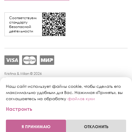
Соответствуем
стандарту
безопасной
деятельности
Kristina & Milan © 2026
Политика конфиденциальности
Согласие на обработку персональных данных
Наш сайт использует файлы cookie, чтобы сделать его
Политика обработки персональных данных
максимально удобным для Вас. Нажимая «Принять», вы
Публичная оферта
соглашаетесь на обработку
файлов куки
Персональные настройки файлов cookie
Настроить
Поддержка сайта:
Промиком
Я ПРИНИМАЮ
ОТКЛОНИТЬ
0
0