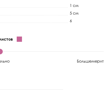
1 см
5 см
6
листов
ально
Большемерит