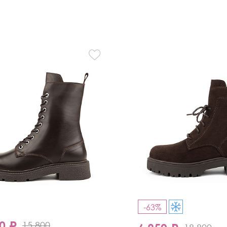
-63%
0 ₽
15 800