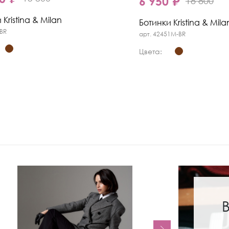
6 950 ₽
18 800
 Kristina & Milan
Ботинки Kristina & Mila
-BR
арт. 42451M-BR
Цвета: