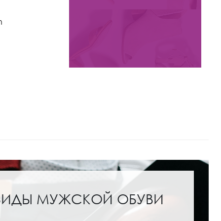
8 800 ₽
18 800
n
Ботинки Kristina & Milan
арт. 590X-0715Q-N04-BL
Цвета:
ВИДЫ МУЖСКОЙ ОБУВИ