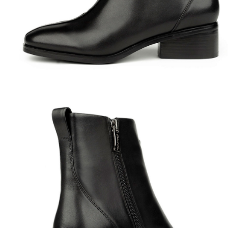
Полуботинки
Ботильоны
Челси