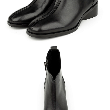
Кроссовки
Мюли
Полусапоги