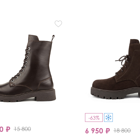
-63%
0 ₽
15 800
6 950 ₽
18 800