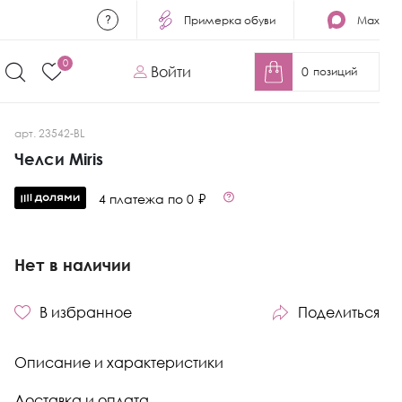
Примерка обуви
Max
0
Войти
0
позиций
арт. 23542-BL
Челси Miris
4 платежа по 0 ₽
Нет в наличии
В избранное
Поделиться
Описание и характеристики
Доставка и оплата