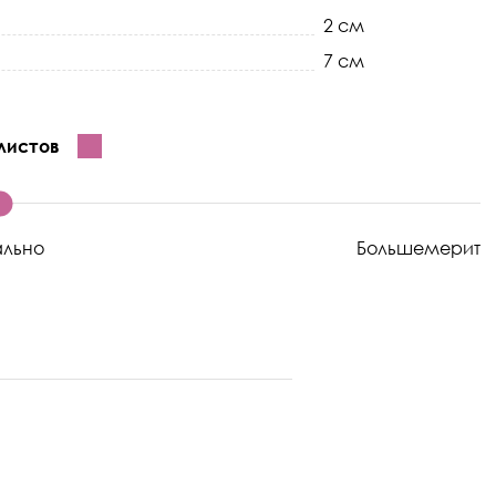
2 см
7 см
листов
ально
Большемерит