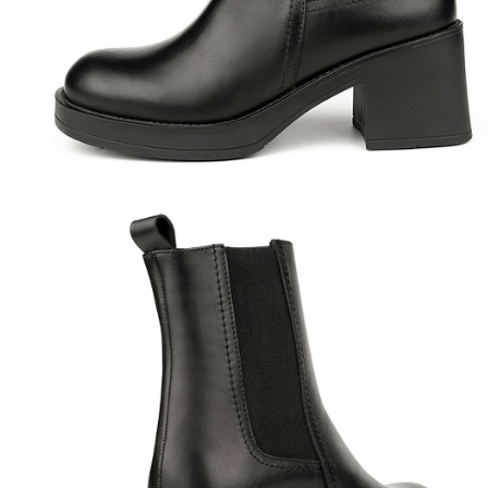
Полуботинки
Ботильоны
Челси