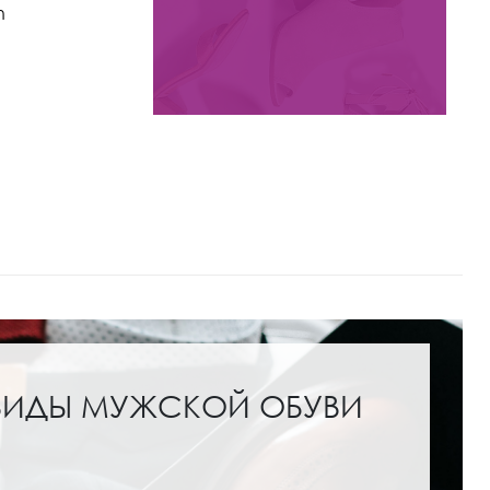
n
Ботинки Kristina & Milan
арт. 590X-0715Q-N04-BL
Цвета:
ВИДЫ МУЖСКОЙ ОБУВИ