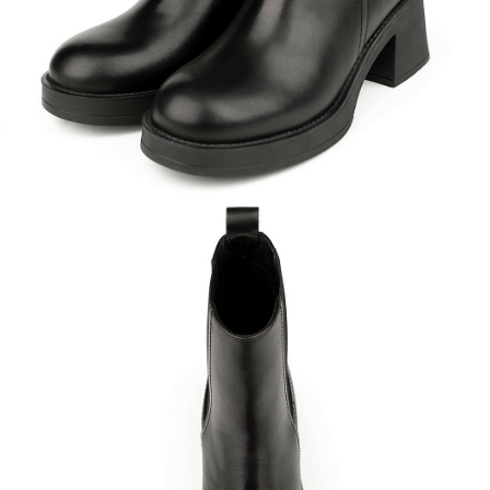
Кроссовки
Мюли
Полусапоги